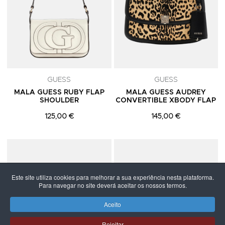
GUESS
GUESS
MALA GUESS RUBY FLAP
MALA GUESS AUDREY
SHOULDER
CONVERTIBLE XBODY FLAP
125,00 €
145,00 €
Adicionar aos Favoritos
A
Este site utiliza cookies para melhorar a sua experiência nesta plataforma.
Para navegar no site deverá aceitar os nossos termos.
Aceito
Rejeitar