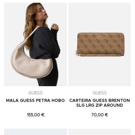
Adicionar aos Favoritos
A
GUESS
GUESS
MALA GUESS PETRA HOBO
CARTEIRA GUESS BRENTON
SLG LRG ZIP AROUND
155,00 €
70,00 €
Adicionar aos Favoritos
A