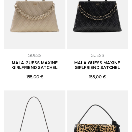
GUESS
GUESS
MALA GUESS MAXINE
MALA GUESS MAXINE
GIRLFRIEND SATCHEL
GIRLFRIEND SATCHEL
155,00 €
155,00 €
Adicionar aos Favoritos
A