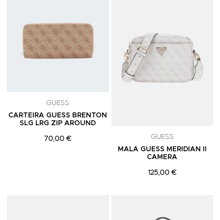
GUESS
CARTEIRA GUESS BRENTON
SLG LRG ZIP AROUND
GUESS
70,00 €
MALA GUESS MERIDIAN II
CAMERA
125,00 €
Adicionar aos Favoritos
A