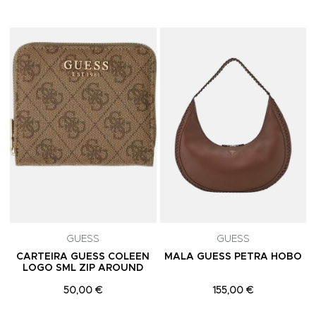
Adicionar aos Favoritos
A
GUESS
GUESS
CARTEIRA GUESS COLEEN
MALA GUESS PETRA HOBO
LOGO SML ZIP AROUND
50,00 €
155,00 €