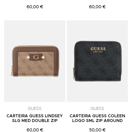
60,00 €
60,00 €
Adicionar aos Favoritos
A
GUESS
GUESS
CARTEIRA GUESS LINDSEY
CARTEIRA GUESS COLEEN
SLG MED DOUBLE ZIP
LOGO SML ZIP AROUND
60,00 €
50,00 €