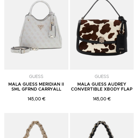
GUESS
GUESS
MALA GUESS MERIDIAN II
MALA GUESS AUDREY
SML GFRND CARRYALL
CONVERTIBLE XBODY FLAP
145,00 €
145,00 €
Adicionar aos Favoritos
A