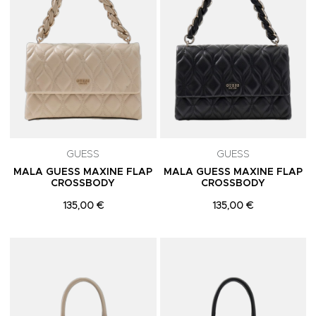
GUESS
GUESS
MALA GUESS MAXINE FLAP
MALA GUESS MAXINE FLAP
CROSSBODY
CROSSBODY
135,00 €
135,00 €
Adicionar aos Favoritos
A