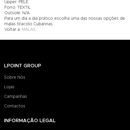
Upper: PELE
Forro: TEXTIL
Outsole: N/A
Para um dia a dia prático escolha uma das nossas opções de
malas tiracolo Cubannas.
Voltar a:
MALAS
LPOINT GROUP
Sobre Nós
Lojas
Campanhas
Contactos
INFORMAÇÃO LEGAL