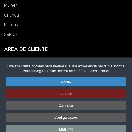
Mulher
Criança
Marcas
Saldos
ÁREA DE CLIENTE
Iniciar Sessão
Este site utiliza cookies para melhorar a sua experiência nesta plataforma.
Para navegar no site deverá aceitar os nossos termos.
Criar uma Conta
Encomendas
Aceito
Rejeitar
Direitos de autor © 2026 Grupo Lpoint® Footwear & Co.. Todos os
direitos reservados.
Desenvolvido por
Shop Spot
Cancelar
ICON
ICON
ICON
ICON
Configurações
ICON-
ICON-
ICON-
ICON-
MBWAY
VISA-
MASTERCARD-
MULTIBANCO
Mais info
SOLO
SOLO
0
0