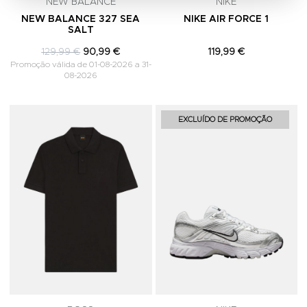
NEW BALANCE
NIKE
NEW BALANCE 327 SEA
NIKE AIR FORCE 1
SALT
129,99 €
90,99 €
119,99 €
Promoção válida de 01-08-2026 a 31-
08-2026
Adicionar aos Favoritos
A
EXCLUÍDO DE PROMOÇÃO