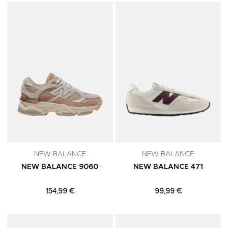
Adicionar aos Favoritos
A
NEW BALANCE
NEW BALANCE
NEW BALANCE 9060
NEW BALANCE 471
154,99 €
99,99 €
Adicionar aos Favoritos
A