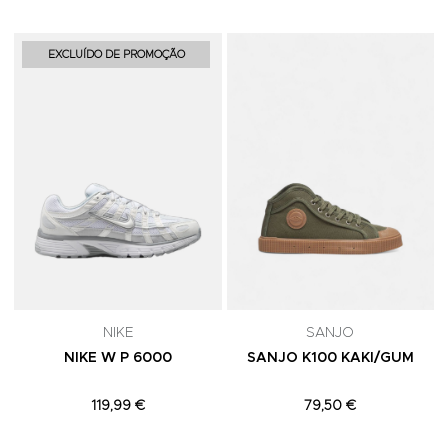
Adicionar aos Favoritos
A
EXCLUÍDO DE PROMOÇÃO
NIKE
SANJO
NIKE W P 6000
SANJO K100 KAKI/GUM
119,99 €
79,50 €