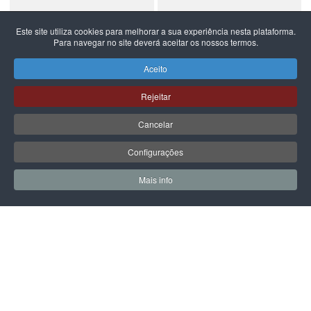
Este site utiliza cookies para melhorar a sua experiência nesta plataforma.
Para navegar no site deverá aceitar os nossos termos.
NEW BALANCE
NEW BALANCE
NEW BALANCE 740
NEW BALANCE 740
Aceito
99,99 €
59,99 €
Rejeitar
Cancelar
Configurações
PÁGINA SEGUINTE
Mais info
0
0
Meus Favoritos
Carrin