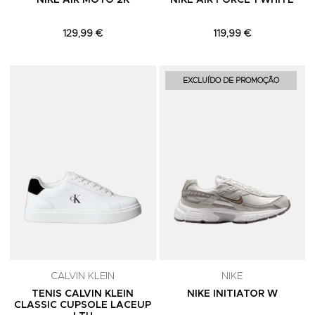
NIKE AIR MOTO 2K
NIKE AIR FORCE 1 WHITE
129,99 €
119,99 €
Adicionar aos Favoritos
A
EXCLUÍDO DE PROMOÇÃO
CALVIN KLEIN
NIKE
TENIS CALVIN KLEIN
NIKE INITIATOR W
CLASSIC CUPSOLE LACEUP