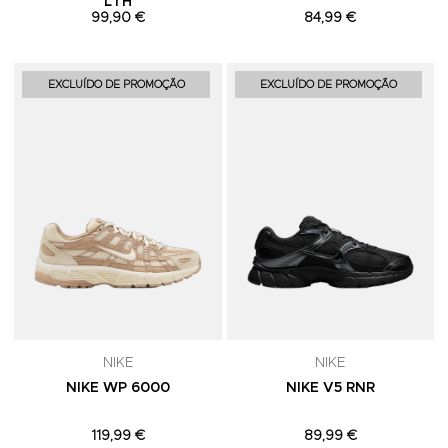
LTH
99,90 €
84,99 €
Adicionar aos Favoritos
A
EXCLUÍDO DE PROMOÇÃO
EXCLUÍDO DE PROMOÇÃO
NIKE
NIKE
NIKE WP 6000
NIKE V5 RNR
119,99 €
89,99 €