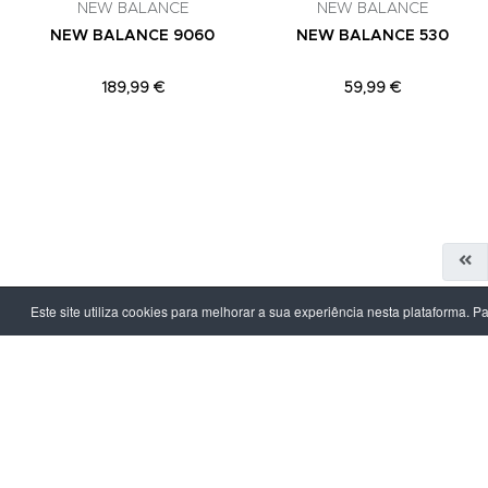
NEW BALANCE
NEW BALANCE
NEW BALANCE 9060
NEW BALANCE 530
189,99 €
59,99 €
Este site utiliza cookies para melhorar a sua experiência nesta plataforma. P
LPOINT GROUP
INFORMAÇ
Sobre Nós
Política de Pr
Lojas
Termos & Con
Campanhas
Prazo e Custo