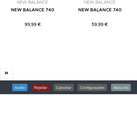
NEW BALANCE
NEW BALANCE
NEW BALANCE 740
NEW BALANCE 740
99,99 €
59,99 €
Aceito
Rejeitar
Cancelar
Configurações
Mais info
ÁREA DE CLIENTE
Iniciar Sessão
Criar uma Conta
Encomendas