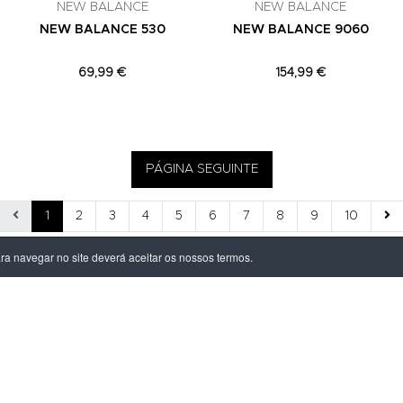
NEW BALANCE
NEW BALANCE
NEW BALANCE 530
NEW BALANCE 9060
69,99 €
154,99 €
PÁGINA SEGUINTE
1
2
3
4
5
6
7
8
9
10
ara navegar no site deverá aceitar os nossos termos.
ÃO LEGAL
PRODUTOS
ivacidade
Homem
dições
Mulher
s de Entrega
Criança