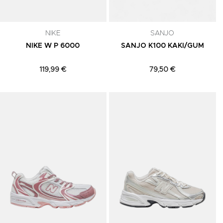
NIKE
SANJO
NIKE W P 6000
SANJO K100 KAKI/GUM
119,99 €
79,50 €
Adicionar aos Favoritos
Adicionar aos Favoritos
A