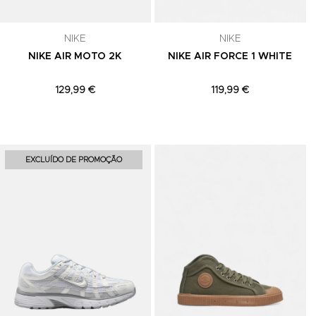
NIKE
NIKE
NIKE AIR MOTO 2K
NIKE AIR FORCE 1 WHITE
129,99 €
119,99 €
Adicionar aos Favoritos
Adicionar aos Favoritos
A
EXCLUÍDO DE PROMOÇÃO