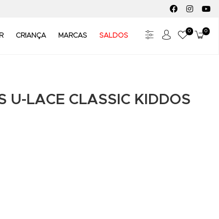
FACEBOOK SOC
INSTAGR
YO
0
0
Meus Fav
Carr
R
CRIANÇA
MARCAS
SALDOS
 U-LACE CLASSIC KIDDOS