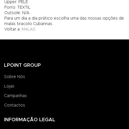
Upper: PELE
Forro: TEXTIL
Outsole: N/A
Para um dia a dia prático escolha uma das nossas opções de
malas tiracolo Cubannas.
Voltar a:
MALAS
LPOINT GROUP
Sobre Nós
Lojas
Campanhas
Contactos
INFORMAÇÃO LEGAL