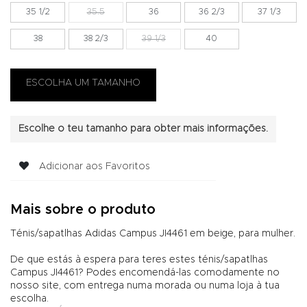
35 1/2
35.5
36
36 2/3
37 1/3
38
38 2/3
39 1/3
40
Escolhe o teu tamanho para obter mais informações.
Adicionar aos Favoritos
Mais sobre o produto
Ténis/sapatlhas Adidas Campus JI4461 em beige, para mulher.
De que estás à espera para teres estes ténis/sapatlhas
Campus JI4461? Podes encomendá-las comodamente no
nosso site, com entrega numa morada ou numa loja à tua
escolha.