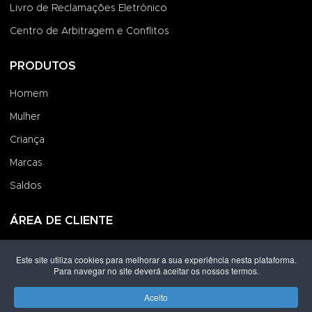
Livro de Reclamações Eletrónico
Centro de Arbitragem e Conflitos
PRODUTOS
Homem
Mulher
Criança
Marcas
Saldos
ÁREA DE CLIENTE
Iniciar Sessão
Este site utiliza cookies para melhorar a sua experiência nesta plataforma.
Para navegar no site deverá aceitar os nossos termos.
Criar uma Conta
Encomendas
Aceito