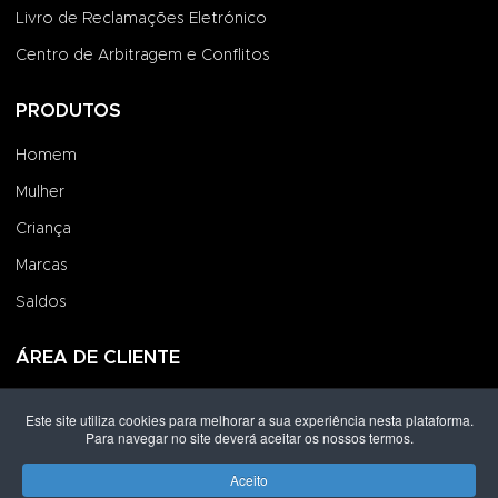
Livro de Reclamações Eletrónico
Centro de Arbitragem e Conflitos
PRODUTOS
Homem
Mulher
Criança
Marcas
Saldos
ÁREA DE CLIENTE
Iniciar Sessão
Este site utiliza cookies para melhorar a sua experiência nesta plataforma.
Para navegar no site deverá aceitar os nossos termos.
Criar uma Conta
Encomendas
Aceito