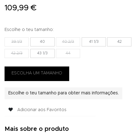
109,99 €
Escolhe o teu tamanho:
39 1/3
40
40 2/3
41 1/3
42
42 2/3
43 1/3
44
Escolhe o teu tamanho para obter mais informações.
Adicionar aos Favoritos
Mais sobre o produto