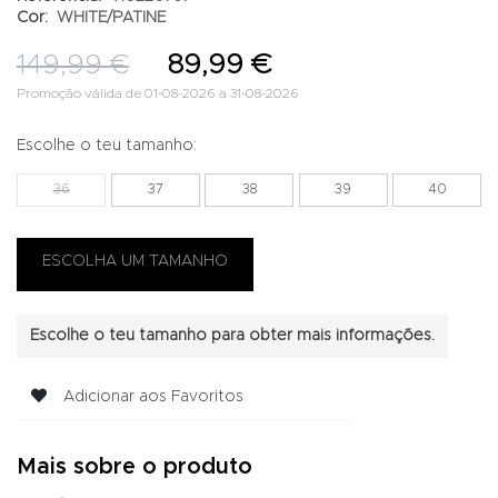
Cor:
WHITE/PATINE
149,99 €
89,99 €
Promoção válida de 01-08-2026 a 31-08-2026
Escolhe o teu tamanho:
36
37
38
39
40
Escolhe o teu tamanho para obter mais informações.
Adicionar aos Favoritos
Mais sobre o produto