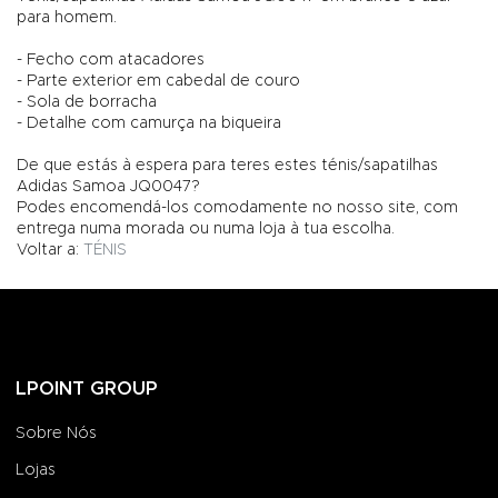
para homem.
- Fecho com atacadores
- Parte exterior em cabedal de couro
- Sola de borracha
- Detalhe com camurça na biqueira
De que estás à espera para teres estes ténis/sapatilhas
Adidas Samoa JQ0047?
Podes encomendá-los comodamente no nosso site, com
entrega numa morada ou numa loja à tua escolha.
Voltar a:
TÉNIS
LPOINT GROUP
Sobre Nós
Lojas