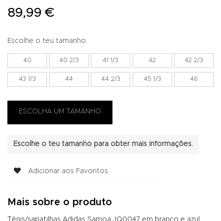
89,99 €
Escolhe o teu tamanho:
40
40 2/3
41 1/3
42
42 2/3
43 1/3
44
44 2/3
45 1/3
46
Escolhe o teu tamanho para obter mais informações.
Adicionar aos Favoritos
Mais sobre o produto
Ténis/sapatilhas Adidas Samoa JQ0047 em branco e azul