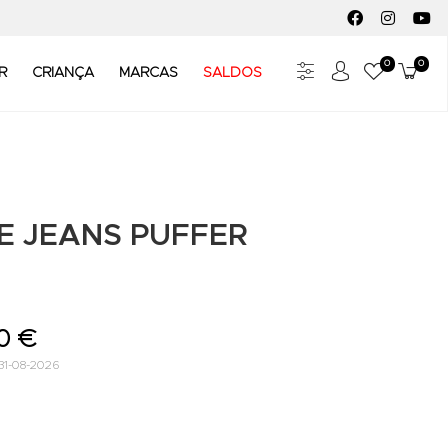
FACEBOOK SOC
INSTAGR
YO
0
0
Meus Fav
Carr
R
CRIANÇA
MARCAS
SALDOS
E JEANS PUFFER
0 €
31-08-2026