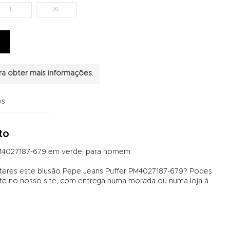
L
XL
a obter mais informações.
os
to
PM4027187-679 em verde, para homem.
 teres este blusão Pepe Jeans Puffer PM4027187-679? Podes
no nosso site, com entrega numa morada ou numa loja à