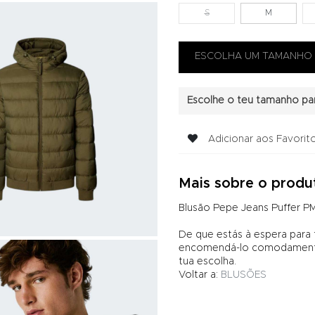
S
M
Escolhe o teu tamanho par
Adicionar aos Favorit
Mais sobre o produ
Blusão Pepe Jeans Puffer 
De que estás à espera para
encomendá-lo comodamente 
tua escolha.
Voltar a:
BLUSÕES