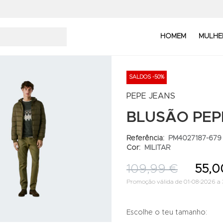
HOMEM
MULHE
SALDOS -50%
PEPE JEANS
BLUSÃO PEP
Referência:
PM4027187-679
Cor:
MILITAR
109,99 €
55,0
Promoção válida de 01-08-2026 a 
Escolhe o teu tamanho: