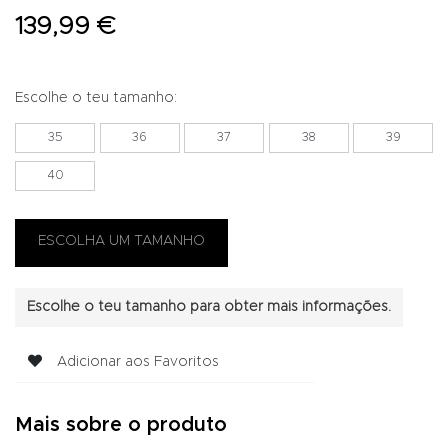
139,99 €
Escolhe o teu tamanho:
35
36
37
38
39
40
Escolhe o teu tamanho para obter mais informações.
Adicionar aos Favoritos
Mais sobre o produto