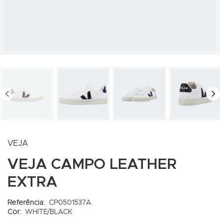
PREV
N
VEJA
VEJA CAMPO LEATHER
EXTRA
Referência:
CP0501537A
Cor:
WHITE/BLACK