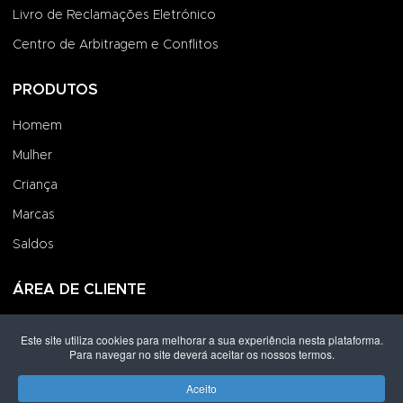
Livro de Reclamações Eletrónico
Centro de Arbitragem e Conflitos
PRODUTOS
Homem
Mulher
Criança
Marcas
Saldos
ÁREA DE CLIENTE
Iniciar Sessão
Este site utiliza cookies para melhorar a sua experiência nesta plataforma.
Para navegar no site deverá aceitar os nossos termos.
Criar uma Conta
Encomendas
Aceito