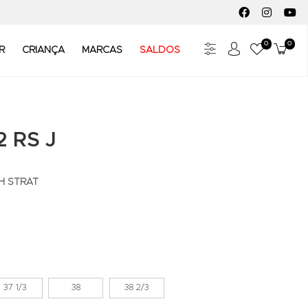
FACEBOOK SOC
INSTAGR
YO
0
0
Meus Fav
Carr
R
CRIANÇA
MARCAS
SALDOS
2 RS J
H STRAT
37 1/3
38
38 2/3