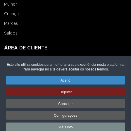
Mulher
Criança
Marcas
Saldos
ÁREA DE CLIENTE
Iniciar Sessão
Este site utiliza cookies para melhorar a sua experiência nesta plataforma.
Para navegar no site deverá aceitar os nossos termos.
Criar uma Conta
Encomendas
Aceito
Rejeitar
Direitos de autor © 2026 Grupo Lpoint® Footwear & Co.. Todos os
direitos reservados.
Desenvolvido por
Shop Spot
Cancelar
ICON
ICON
ICON
ICON
Configurações
ICON-
ICON-
ICON-
ICON-
MBWAY
VISA-
MASTERCARD-
MULTIBANCO
Mais info
SOLO
SOLO
0
0