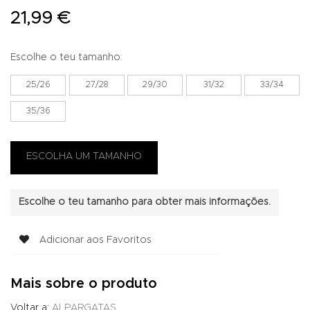
21,99 €
Escolhe o teu tamanho:
25/26
27/28
29/30
31/32
33/34
35/36
Escolhe o teu tamanho para obter mais informações.
Adicionar aos Favoritos
Mais sobre o produto
Voltar a:
ALPARGATAS