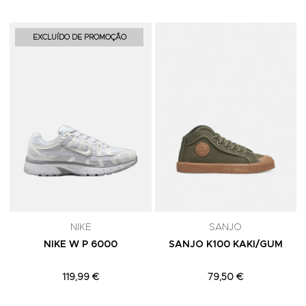
Adicionar aos Favoritos
A
EXCLUÍDO DE PROMOÇÃO
NIKE
SANJO
NIKE W P 6000
SANJO K100 KAKI/GUM
119,99 €
79,50 €