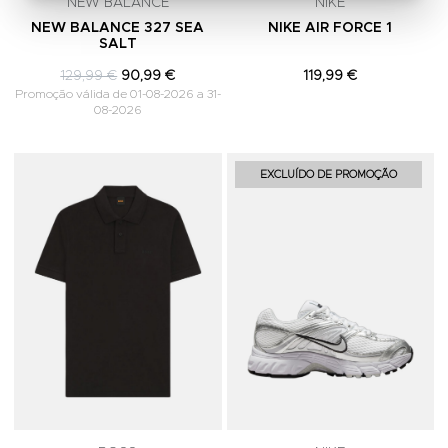
NEW BALANCE
NIKE
NEW BALANCE 327 SEA
NIKE AIR FORCE 1
SALT
129,99 €
90,99 €
119,99 €
Promoção válida de 01-08-2026 a 31-
08-2026
Adicionar aos Favoritos
A
EXCLUÍDO DE PROMOÇÃO