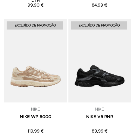
LTH
99,90 €
84,99 €
Adicionar aos Favoritos
A
EXCLUÍDO DE PROMOÇÃO
EXCLUÍDO DE PROMOÇÃO
NIKE
NIKE
NIKE WP 6000
NIKE V5 RNR
119,99 €
89,99 €