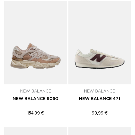
Adicionar aos Favoritos
A
NEW BALANCE
NEW BALANCE
NEW BALANCE 9060
NEW BALANCE 471
154,99 €
99,99 €
Adicionar aos Favoritos
A