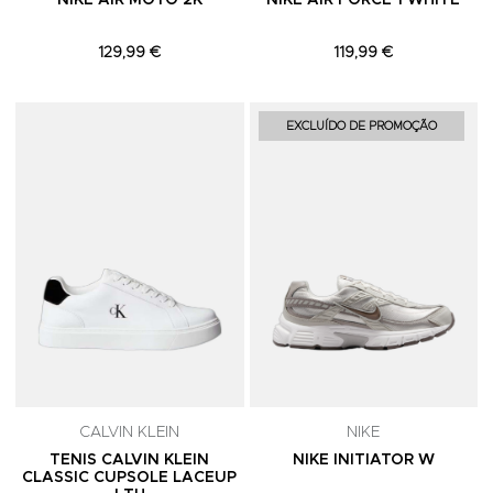
NIKE AIR MOTO 2K
NIKE AIR FORCE 1 WHITE
129,99 €
119,99 €
Adicionar aos Favoritos
A
EXCLUÍDO DE PROMOÇÃO
CALVIN KLEIN
NIKE
TENIS CALVIN KLEIN
NIKE INITIATOR W
CLASSIC CUPSOLE LACEUP