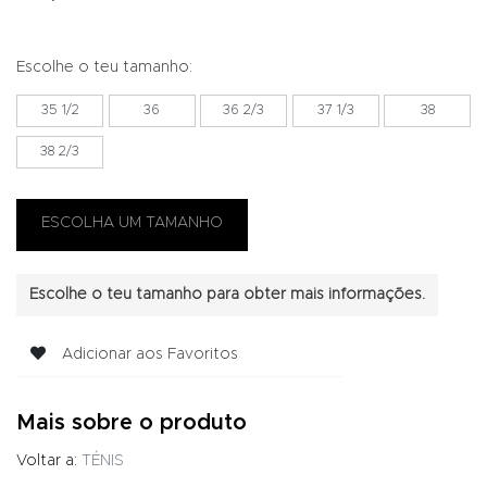
Escolhe o teu tamanho:
35 1/2
36
36 2/3
37 1/3
38
38 2/3
Escolhe o teu tamanho para obter mais informações.
Adicionar aos Favoritos
Mais sobre o produto
Voltar a:
TÉNIS