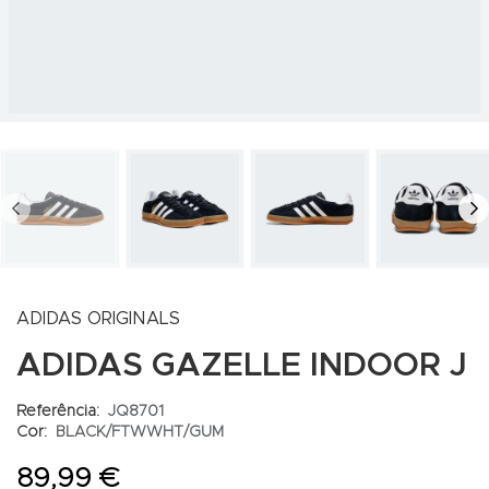
PREV
N
ADIDAS ORIGINALS
ADIDAS GAZELLE INDOOR J
Referência:
JQ8701
Cor:
BLACK/FTWWHT/GUM
89,99 €