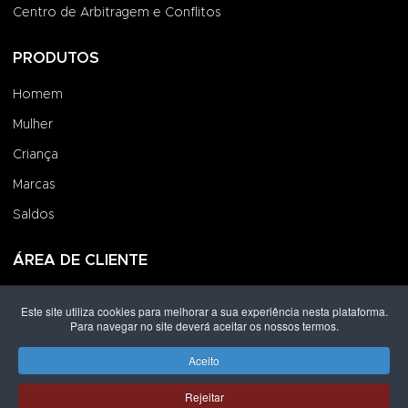
Centro de Arbitragem e Conflitos
PRODUTOS
Homem
Mulher
Criança
Marcas
Saldos
ÁREA DE CLIENTE
Iniciar Sessão
Este site utiliza cookies para melhorar a sua experiência nesta plataforma.
Para navegar no site deverá aceitar os nossos termos.
Criar uma Conta
Encomendas
Aceito
Rejeitar
Direitos de autor © 2026 Grupo Lpoint® Footwear & Co.. Todos os