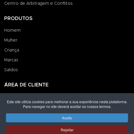
Centro de Arbitragem e Conflitos
PRODUTOS
Homem
Mulher
Criança
Marcas
Saldos
ÁREA DE CLIENTE
Iniciar Sessão
Este site utiliza cookies para melhorar a sua experiência nesta plataforma.
Para navegar no site deverá aceitar os nossos termos.
Criar uma Conta
Encomendas
Aceito
Rejeitar
Direitos de autor © 2026 Grupo Lpoint® Footwear & Co.. Todos os