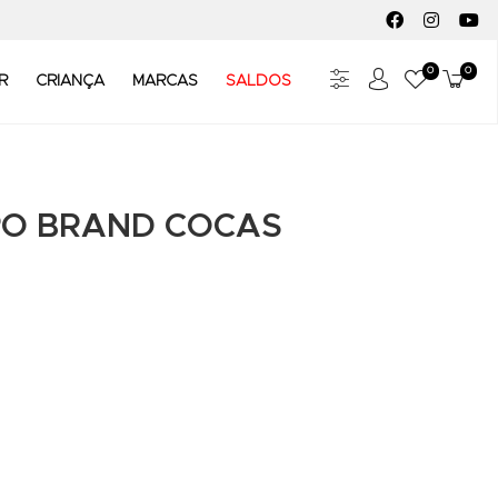
FACEBOOK SOC
INSTAGR
YO
0
0
Meus Fav
Carr
R
CRIANÇA
MARCAS
SALDOS
PO BRAND COCAS