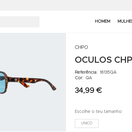
HOMEM
MULHE
CHPO
OCULOS CH
Referência:
16135QA
Cor:
QA
34,99 €
Escolhe o teu tamanho:
UNICO