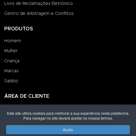
Livro de Reclamações Eletrónico
Centro de Arbitragem e Conflitos
PRODUTOS
Homem
Mulher
Criança
Marcas
Saldos
ÁREA DE CLIENTE
Iniciar Sessão
Este site utiliza cookies para melhorar a sua experiência nesta plataforma.
Para navegar no site deverá aceitar os nossos termos.
Criar uma Conta
Encomendas
Aceito