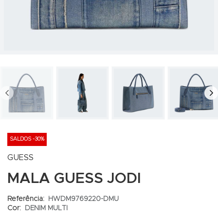
PREV
N
SALDOS -30%
GUESS
MALA GUESS JODI
Referência:
HWDM9769220-DMU
Cor:
DENIM MULTI