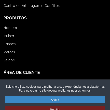
Centro de Arbitragem e Conflitos
PRODUTOS
Homem
Mulher
Criança
Marcas
Saldos
ÁREA DE CLIENTE
Iniciar Sessão
Este site utiliza cookies para melhorar a sua experiência nesta plataforma.
Para navegar no site deverá aceitar os nossos termos.
Criar uma Conta
Encomendas
Aceito
Rejeitar
Direitos de autor © 2026 Grupo Lpoint® Footwear & Co.. Todos os