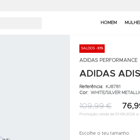
HOMEM
MULHE
SALDOS -30%
ADIDAS PERFORMANCE
ADIDAS ADI
Referência:
KJ8781
Cor:
WHITE/SILVER METALLI
109,99 €
76,9
Promoção válida de 01-08-2026 a 
Escolhe o teu tamanho: