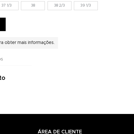
37 1/3
38
38 2/3
39 1/3
a obter mais informações.
os
to
ÁREA DE CLIENTE