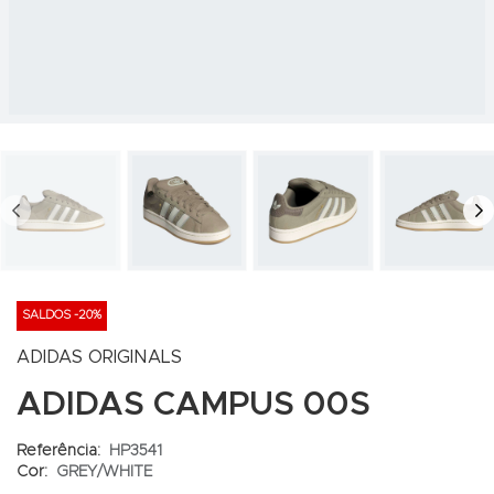
PREV
N
SALDOS -20%
ADIDAS ORIGINALS
ADIDAS CAMPUS 00S
Referência:
HP3541
Cor:
GREY/WHITE