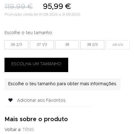
119,99 €
95,99 €
Promoção válida de 01-08-2026 a 31-08-2026
Escolhe o teu tamanho:
36 2/3
37 1/3
38
38 2/3
39 1/3
Escolhe o teu tamanho para obter mais informações.
Adicionar aos Favoritos
Mais sobre o produto
Voltar a:
TÉNIS