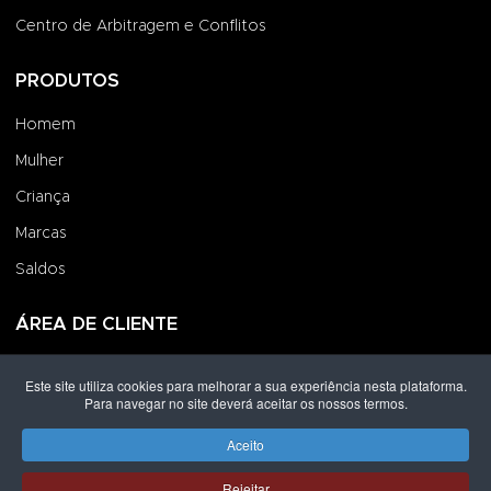
Centro de Arbitragem e Conflitos
PRODUTOS
Homem
Mulher
Criança
Marcas
Saldos
ÁREA DE CLIENTE
Iniciar Sessão
Este site utiliza cookies para melhorar a sua experiência nesta plataforma.
Para navegar no site deverá aceitar os nossos termos.
Criar uma Conta
Encomendas
Aceito
Rejeitar
Direitos de autor © 2026 Grupo Lpoint® Footwear & Co.. Todos os