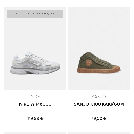
Adicionar aos Favoritos
A
EXCLUÍDO DE PROMOÇÃO
NIKE
SANJO
NIKE W P 6000
SANJO K100 KAKI/GUM
119,99 €
79,50 €