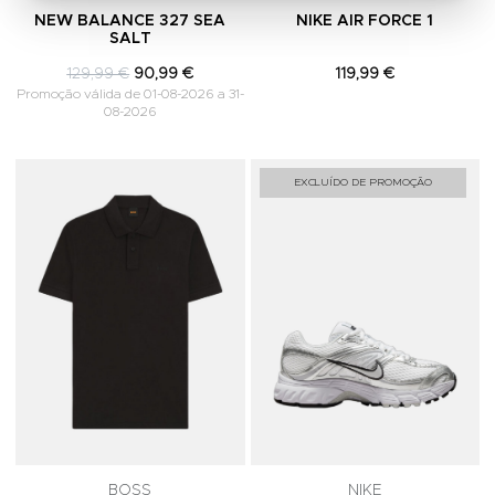
NEW BALANCE 327 SEA
NIKE AIR FORCE 1
SALT
129,99 €
90,99 €
119,99 €
Promoção válida de 01-08-2026 a 31-
08-2026
Adicionar aos Favoritos
A
EXCLUÍDO DE PROMOÇÃO
BOSS
NIKE