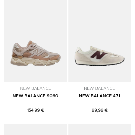
Adicionar aos Favoritos
A
NEW BALANCE
NEW BALANCE
NEW BALANCE 9060
NEW BALANCE 471
154,99 €
99,99 €
Adicionar aos Favoritos
A