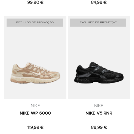
99,90 €
84,99 €
Adicionar aos Favoritos
A
EXCLUÍDO DE PROMOÇÃO
EXCLUÍDO DE PROMOÇÃO
NIKE
NIKE
NIKE WP 6000
NIKE V5 RNR
119,99 €
89,99 €