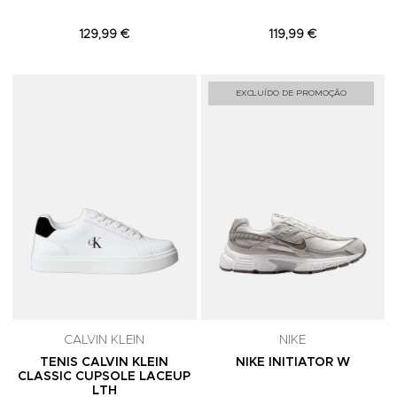
129,99 €
119,99 €
Adicionar aos Favoritos
A
EXCLUÍDO DE PROMOÇÃO
CALVIN KLEIN
NIKE
TENIS CALVIN KLEIN
NIKE INITIATOR W
CLASSIC CUPSOLE LACEUP
LTH