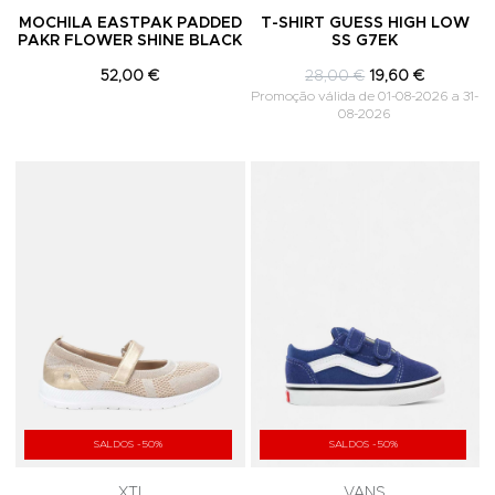
MOCHILA EASTPAK PADDED
T-SHIRT GUESS HIGH LOW
PAKR FLOWER SHINE BLACK
SS G7EK
52,00 €
28,00 €
19,60 €
Promoção válida de 01-08-2026 a 31-
08-2026
Adicionar aos Favoritos
A
SALDOS -50%
SALDOS -50%
XTI
VANS