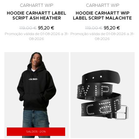
CARHARTT WIP
CARHARTT WIP
HOODIE CARHARTT LABEL
HOODIE CARHARTT WIP
SCRIPT ASH HEATHER
LABEL SCRIPT MALACHITE
119,00 €
95,20 €
119,00 €
95,20 €
Promoção válida de 01-08-2026 a 31-
Promoção válida de 01-08-2026 a 31-
08-2026
08-2026
Adicionar aos Favoritos
A
SALDOS -20%