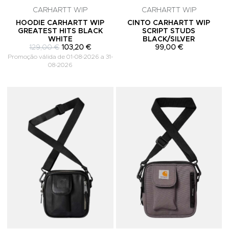
CARHARTT WIP
CARHARTT WIP
HOODIE CARHARTT WIP
CINTO CARHARTT WIP
GREATEST HITS BLACK
SCRIPT STUDS
WHITE
BLACK/SILVER
129,00 €
103,20 €
99,00 €
Promoção válida de 01-08-2026 a 31-
08-2026
Adicionar aos Favoritos
A