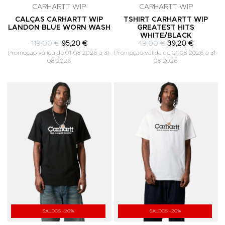
CARHARTT WIP
CARHARTT WIP
CALÇAS CARHARTT WIP
TSHIRT CARHARTT WIP
LANDON BLUE WORN WASH
GREATEST HITS
WHITE/BLACK
119,00 €
95,20 €
49,00 €
39,20 €
Promoção válida de 01-08-2026 a 31-
Promoção válida de 01-08-2026 a 31-
08-2026
08-2026
Adicionar aos Favoritos
A
SALDOS -20%
SALDOS -20%