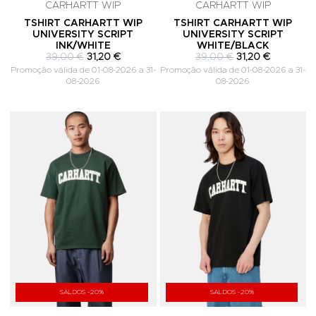
CARHARTT WIP
CARHARTT WIP
TSHIRT CARHARTT WIP
TSHIRT CARHARTT WIP
UNIVERSITY SCRIPT
UNIVERSITY SCRIPT
INK/WHITE
WHITE/BLACK
39,00 €
31,20 €
39,00 €
31,20 €
Promoção válida de 01-08-2026 a 31-
Promoção válida de 01-08-2026 a 31-
08-2026
08-2026
Adicionar aos Favoritos
A
SALDOS -20%
SALDOS -20%