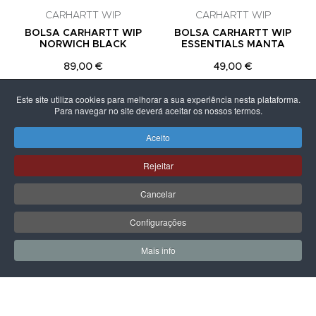
CARHARTT WIP
CARHARTT WIP
BOLSA CARHARTT WIP
BOLSA CARHARTT WIP
NORWICH BLACK
ESSENTIALS MANTA
89,00 €
49,00 €
Este site utiliza cookies para melhorar a sua experiência nesta plataforma.
Para navegar no site deverá aceitar os nossos termos.
Aceito
PÁGINA SEGUINTE
Rejeitar
Cancelar
Configurações
Mais info
0
0
Meus Favoritos
Carrin
LPOINT GROUP