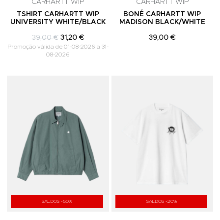
CARHARTT WIP
CARHARTT WIP
TSHIRT CARHARTT WIP
BONÉ CARHARTT WIP
UNIVERSITY WHITE/BLACK
MADISON BLACK/WHITE
39,00 €
31,20 €
39,00 €
Promoção válida de 01-08-2026 a 31-
08-2026
Adicionar aos Favoritos
A
SALDOS -50%
SALDOS -20%