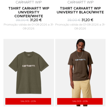
CARHARTT WIP
CARHARTT WIP
TSHIRT CARHARTT WIP
TSHIRT CARHARTT WIP
UNIVERSITY
UNIVERSITY BLACK/WHITE
CONIFER/WHITE
39,00 €
31,20 €
39,00 €
31,20 €
Promoção válida de 01-08-2026 a 31-
Promoção válida de 01-08-2026 a 31-
08-2026
08-2026
Adicionar aos Favoritos
A
SALDOS -20%
SALDOS -20%