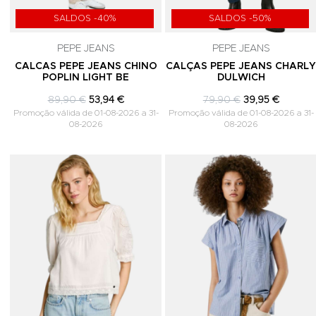
SALDOS -40%
SALDOS -50%
PEPE JEANS
PEPE JEANS
CALCAS PEPE JEANS CHINO
CALÇAS PEPE JEANS CHARL
POPLIN LIGHT BE
DULWICH
89,90 €
53,94 €
79,90 €
39,95 €
Promoção válida de 01-08-2026 a 31-
Promoção válida de 01-08-2026 a 31-
08-2026
08-2026
Adicionar aos Favoritos