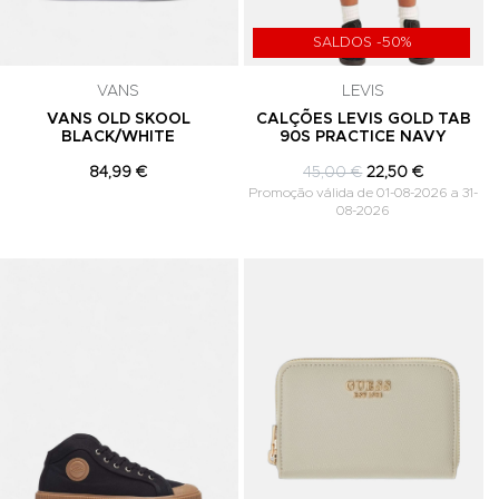
SALDOS -50%
VANS
LEVIS
VANS OLD SKOOL
CALÇÕES LEVIS GOLD TAB
BLACK/WHITE
90S PRACTICE NAVY
84,99 €
45,00 €
22,50 €
Promoção válida de 01-08-2026 a 31-
08-2026
Adicionar aos Favoritos
Adicionar aos Favoritos
A