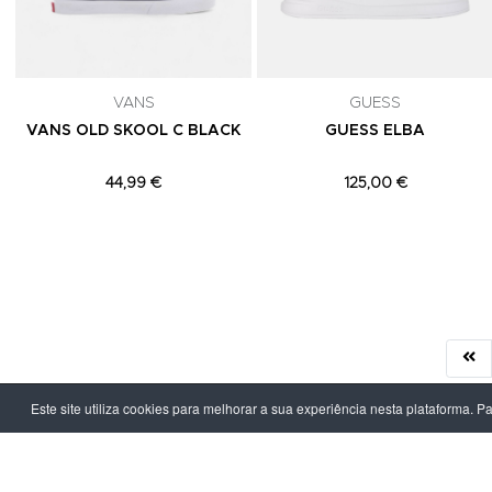
VANS
GUESS
VANS OLD SKOOL C BLACK
GUESS ELBA
44,99 €
125,00 €
Este site utiliza cookies para melhorar a sua experiência nesta plataforma. P
LPOINT GROUP
INFORMAÇ