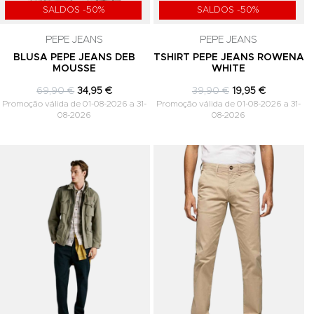
SALDOS -50%
SALDOS -50%
PEPE JEANS
PEPE JEANS
BLUSA PEPE JEANS DEB
TSHIRT PEPE JEANS ROWENA
MOUSSE
WHITE
69,90 €
34,95 €
39,90 €
19,95 €
Promoção válida de 01-08-2026 a 31-
Promoção válida de 01-08-2026 a 31-
08-2026
08-2026
Adicionar aos Favoritos
Adicionar aos Favoritos
A