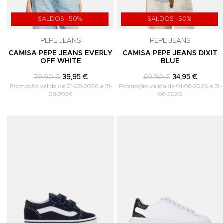
SALDOS -50%
SALDOS -50%
PEPE JEANS
PEPE JEANS
CAMISA PEPE JEANS EVERLY
CAMISA PEPE JEANS DIXIT
OFF WHITE
BLUE
79,90 €
39,95 €
69,90 €
34,95 €
Promoção válida de 01-08-2026 a 31-
Promoção válida de 01-08-2026 a 31-
08-2026
08-2026
Adicionar aos Favoritos