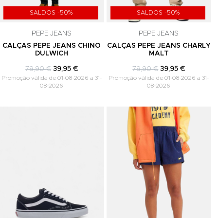
SALDOS -50%
SALDOS -50%
PEPE JEANS
PEPE JEANS
CALÇAS PEPE JEANS CHINO
CALÇAS PEPE JEANS CHARLY
DULWICH
MALT
79,90 €
39,95 €
79,90 €
39,95 €
Promoção válida de 01-08-2026 a 31-
Promoção válida de 01-08-2026 a 31-
08-2026
08-2026
Adicionar aos Favoritos
Adicionar aos Favoritos
A