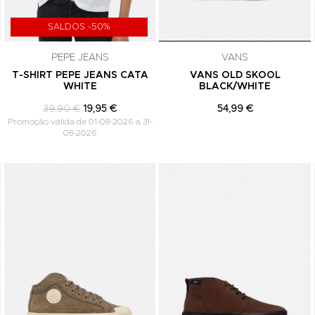
SALDOS -50%
PEPE JEANS
VANS
T-SHIRT PEPE JEANS CATA
VANS OLD SKOOL
WHITE
BLACK/WHITE
39,90 €
19,95 €
54,99 €
Promoção válida de 01-08-2026 a 31-
08-2026
Adicionar aos Favoritos
Adicionar aos Favoritos