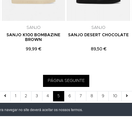
SANJO
SANJO
SANJO K100 BOMBAZINE
SANJO DESERT CHOCOLATE
BROWN
99,99 €
89,50 €
PÁGINA SEGUINTE
1
2
3
4
5
6
7
8
9
10
ara navegar no site deverá aceitar os nossos termos.
ÃO LEGAL
PRODUTOS