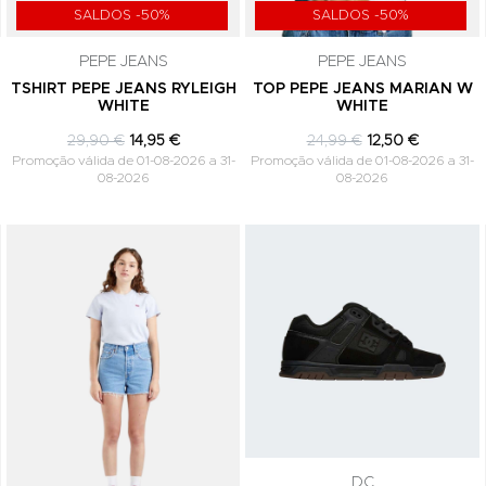
SALDOS -50%
SALDOS -50%
PEPE JEANS
PEPE JEANS
TSHIRT PEPE JEANS RYLEIGH
TOP PEPE JEANS MARIAN W
WHITE
WHITE
29,90 €
14,95 €
24,99 €
12,50 €
Promoção válida de 01-08-2026 a 31-
Promoção válida de 01-08-2026 a 31-
08-2026
08-2026
Adicionar aos Favoritos
Adicionar aos Favoritos
DC