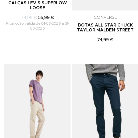
CALÇAS LEVIS SUPERLOW
LOOSE
CONVERSE
79,99 €
55,99 €
Promoção válida de 01-08-2026 a 31-
BOTAS ALL STAR CHUCK
08-2026
TAYLOR MALDEN STREET
74,99 €
Adicionar aos Favoritos