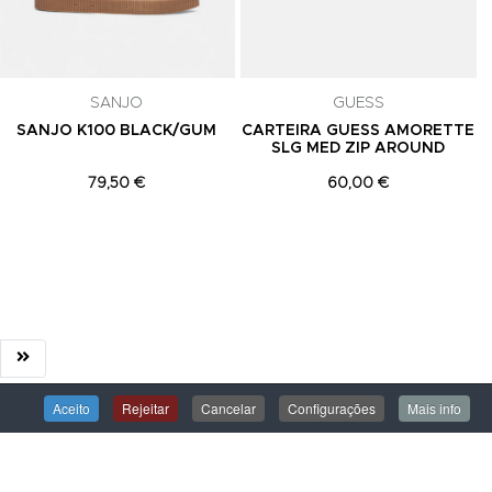
SANJO
GUESS
SANJO K100 BLACK/GUM
CARTEIRA GUESS AMORETTE
SLG MED ZIP AROUND
79,50 €
60,00 €
Aceito
Rejeitar
Cancelar
Configurações
Mais info
ÁREA DE CLIENTE