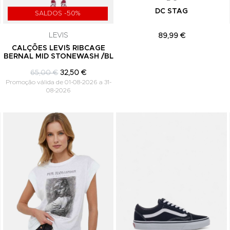
DC STAG
SALDOS -50%
LEVIS
89,99 €
Y
CALÇÕES LEVI´S RIBCAGE
BERNAL MID STONEWASH /BL
65,00 €
32,50 €
Promoção válida de 01-08-2026 a 31-
08-2026
Adicionar aos Favoritos
Adicionar aos Favoritos