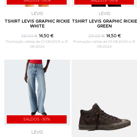
SALDOS -50%
SALDOS -50%
LEVIS
LEVIS
TSHIRT LEVIS GRAPHIC RICKIE
TSHIRT LEVIS GRAPHIC RICKI
WHITE
GREEN
29,00 €
14,50 €
29,00 €
14,50 €
Promoção válida de 01-08-2026 a 31-
Promoção válida de 01-08-2026 a 31-
08-2026
08-2026
Adicionar aos Favoritos
SALDOS -30%
LEVIS