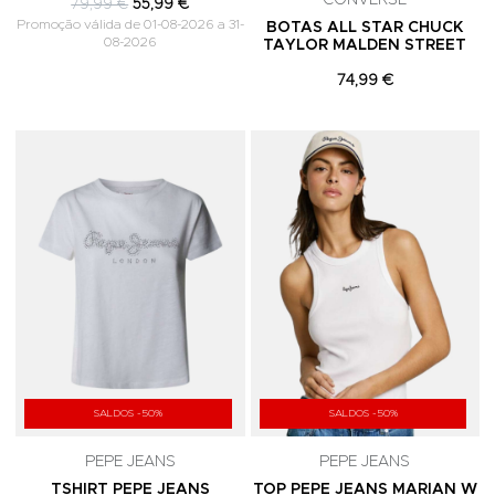
CONVERSE
79,99 €
55,99 €
Promoção válida de 01-08-2026 a 31-
BOTAS ALL STAR CHUCK
08-2026
TAYLOR MALDEN STREET
74,99 €
Adicionar aos Favoritos
A
SALDOS -50%
SALDOS -50%
PEPE JEANS
PEPE JEANS
TSHIRT PEPE JEANS
TOP PEPE JEANS MARIAN W