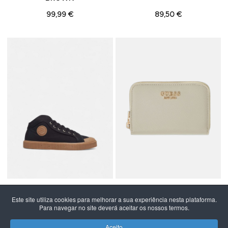
99,99 €
89,50 €
Adicionar aos Favoritos
A
SANJO
GUESS
Este site utiliza cookies para melhorar a sua experiência nesta plataforma.
SANJO K100 BLACK/GUM
CARTEIRA GUESS
Para navegar no site deverá aceitar os nossos termos.
AMORETTE SLG MED ZIP
AROUND
Aceito
79,50 €
60,00 €