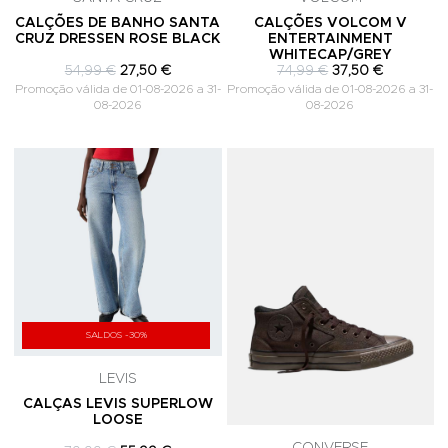
CALÇÕES DE BANHO SANTA
CALÇÕES VOLCOM V
CRUZ DRESSEN ROSE BLACK
ENTERTAINMENT
WHITECAP/GREY
54,99 €
27,50 €
74,99 €
37,50 €
Promoção válida de 01-08-2026 a 31-
Promoção válida de 01-08-2026 a 31-
08-2026
08-2026
Adicionar aos Favoritos
A
SALDOS -30%
LEVIS
CALÇAS LEVIS SUPERLOW
LOOSE