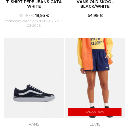
T-SHIRT PEPE JEANS CATA
VANS OLD SKOOL
WHITE
BLACK/WHITE
39,90 €
19,95 €
54,99 €
Promoção válida de 01-08-2026 a 31-
08-2026
Adicionar aos Favoritos
A
SALDOS -50%
VANS
LEVIS