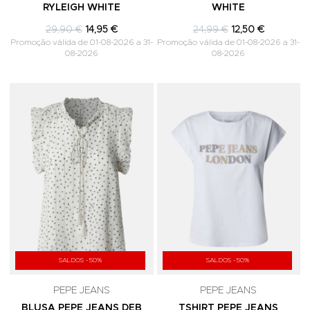
RYLEIGH WHITE
WHITE
29,90 €
14,95 €
24,99 €
12,50 €
Promoção válida de 01-08-2026 a 31-
Promoção válida de 01-08-2026 a 31-
08-2026
08-2026
Adicionar aos Favoritos
A
SALDOS -50%
SALDOS -50%
PEPE JEANS
PEPE JEANS
BLUSA PEPE JEANS DEB
TSHIRT PEPE JEANS