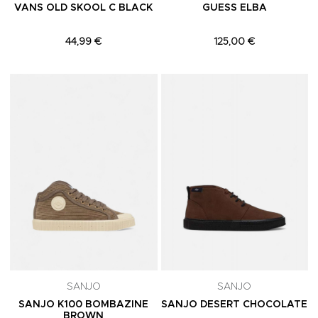
VANS OLD SKOOL C BLACK
GUESS ELBA
44,99 €
125,00 €
Adicionar aos Favoritos
A
SANJO
SANJO
SANJO K100 BOMBAZINE
SANJO DESERT CHOCOLATE
BROWN