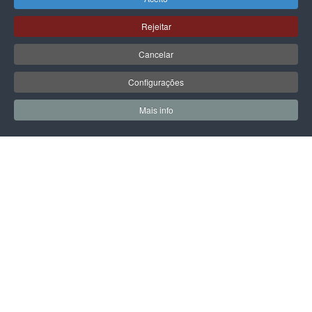
Rejeitar
Cancelar
PÁGINA SEGUINTE
Configurações
Mais info
0
0
Meus Favoritos
Carrin
LPOINT GROUP
Sobre Nós
Lojas
Campanhas