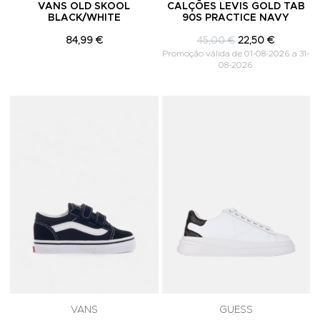
VANS OLD SKOOL
CALÇÕES LEVIS GOLD TAB
BLACK/WHITE
90S PRACTICE NAVY
84,99 €
45,00 €
22,50 €
Promoção válida de 01-08-2026 a 31-
08-2026
Adicionar aos Favoritos
A
VANS
GUESS