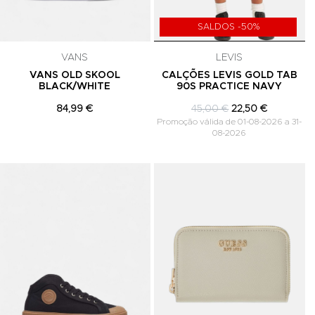
SALDOS -50%
VANS
LEVIS
VANS OLD SKOOL
CALÇÕES LEVIS GOLD TAB
BLACK/WHITE
90S PRACTICE NAVY
84,99 €
45,00 €
22,50 €
Promoção válida de 01-08-2026 a 31-
08-2026
Adicionar aos Favoritos
Adicionar aos Favoritos
A