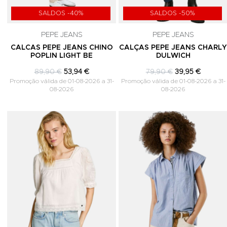
SALDOS -40%
SALDOS -50%
PEPE JEANS
PEPE JEANS
CALCAS PEPE JEANS CHINO
CALÇAS PEPE JEANS CHARL
POPLIN LIGHT BE
DULWICH
89,90 €
53,94 €
79,90 €
39,95 €
Promoção válida de 01-08-2026 a 31-
Promoção válida de 01-08-2026 a 31-
08-2026
08-2026
Adicionar aos Favoritos