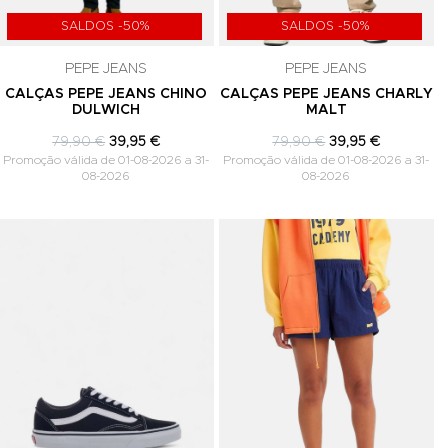
SALDOS -50%
SALDOS -50%
PEPE JEANS
PEPE JEANS
CALÇAS PEPE JEANS CHINO
CALÇAS PEPE JEANS CHARLY
DULWICH
MALT
79,90 €
39,95 €
79,90 €
39,95 €
Promoção válida de 01-08-2026 a 31-
Promoção válida de 01-08-2026 a 31-
08-2026
08-2026
Adicionar aos Favoritos
Adicionar aos Favoritos
A