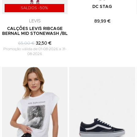
DC STAG
SALDOS -50%
LEVIS
89,99 €
Y
CALÇÕES LEVI´S RIBCAGE
BERNAL MID STONEWASH /BL
65,00 €
32,50 €
Promoção válida de 01-08-2026 a 31-
08-2026
Adicionar aos Favoritos
Adicionar aos Favoritos