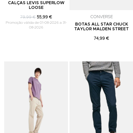
CALÇAS LEVIS SUPERLOW
LOOSE
CONVERSE
79,99 €
55,99 €
Promoção válida de 01-08-2026 a 31-
BOTAS ALL STAR CHUCK
08-2026
TAYLOR MALDEN STREET
74,99 €
Adicionar aos Favoritos