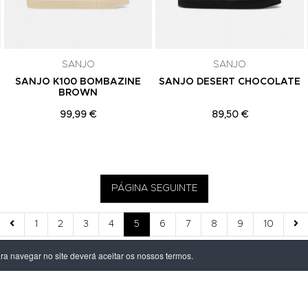
SANJO
SANJO
SANJO K100 BOMBAZINE
SANJO DESERT CHOCOLATE
BROWN
99,99 €
89,50 €
PÁGINA SEGUINTE
1
2
3
4
5
6
7
8
9
10
ara navegar no site deverá aceitar os nossos termos.
ÃO LEGAL
PRODUTOS