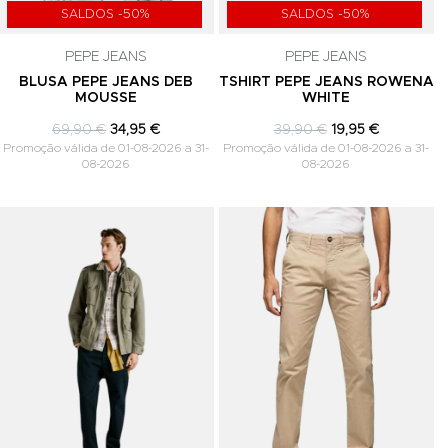
SALDOS -50%
SALDOS -50%
PEPE JEANS
PEPE JEANS
BLUSA PEPE JEANS DEB
TSHIRT PEPE JEANS ROWENA
MOUSSE
WHITE
69,90 €
34,95 €
39,90 €
19,95 €
Promoção válida de 01-08-2026 a 31-
Promoção válida de 01-08-2026 a 31-
08-2026
08-2026
Adicionar aos Favoritos
Adicionar aos Favoritos
A