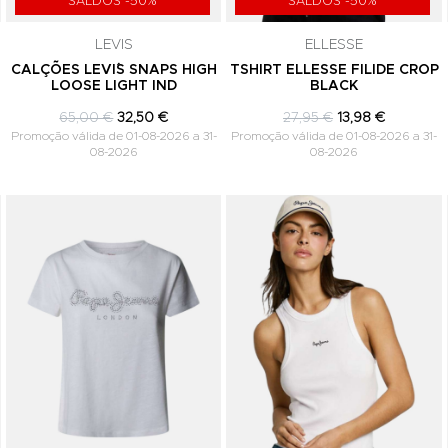
SALDOS -50%
SALDOS -50%
comunicações de marketing. Podes can
subscrição a qualquer momento.
LEVIS
ELLESSE
E
CALÇÕES LEVI´S SNAPS HIGH
TSHIRT ELLESSE FILIDE CROP
LOOSE LIGHT IND
BLACK
65,00 €
32,50 €
27,95 €
13,98 €
Promoção válida de 01-08-2026 a 31-
Promoção válida de 01-08-2026 a 31-
08-2026
08-2026
Adicionar aos Favoritos
Adicionar aos Favoritos