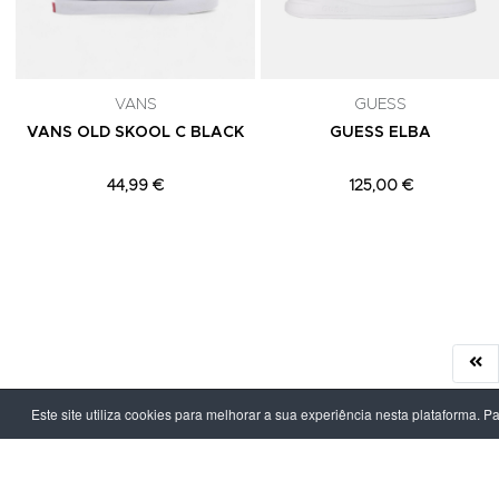
VANS
GUESS
VANS OLD SKOOL C BLACK
GUESS ELBA
44,99 €
125,00 €
Este site utiliza cookies para melhorar a sua experiência nesta plataforma. P
LPOINT GROUP
INFORMAÇ