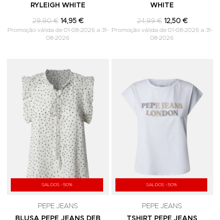
RYLEIGH WHITE
WHITE
29,90 €
14,95 €
24,99 €
12,50 €
Promoção válida de 01-08-2026 a 31-
Promoção válida de 01-08-2026 a 31-
08-2026
08-2026
Adicionar aos Favoritos
A
SALDOS -50%
SALDOS -50%
PEPE JEANS
PEPE JEANS
BLUSA PEPE JEANS DEB
TSHIRT PEPE JEANS