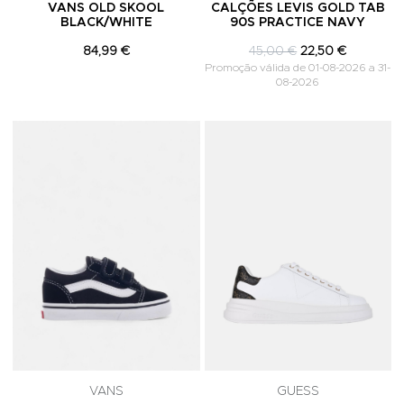
VANS OLD SKOOL
CALÇÕES LEVIS GOLD TAB
BLACK/WHITE
90S PRACTICE NAVY
84,99 €
45,00 €
22,50 €
Promoção válida de 01-08-2026 a 31-
08-2026
Adicionar aos Favoritos
A
VANS
GUESS