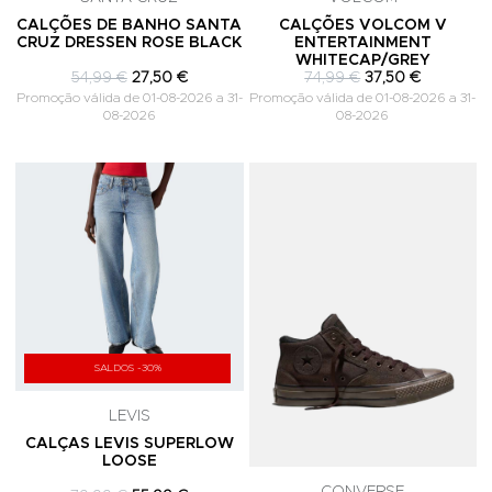
CALÇÕES DE BANHO SANTA
CALÇÕES VOLCOM V
CRUZ DRESSEN ROSE BLACK
ENTERTAINMENT
WHITECAP/GREY
54,99 €
27,50 €
74,99 €
37,50 €
Promoção válida de 01-08-2026 a 31-
Promoção válida de 01-08-2026 a 31-
08-2026
08-2026
Adicionar aos Favoritos
A
SALDOS -30%
LEVIS
CALÇAS LEVIS SUPERLOW
LOOSE