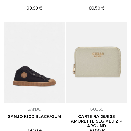
99,99 €
89,50 €
Adicionar aos Favoritos
A
SANJO
GUESS
SANJO K100 BLACK/GUM
CARTEIRA GUESS
AMORETTE SLG MED ZIP
AROUND
79,50 €
60,00 €