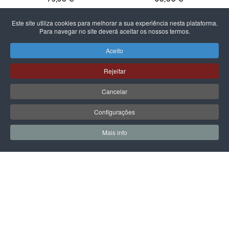
Este site utiliza cookies para melhorar a sua experiência nesta plataforma.
Para navegar no site deverá aceitar os nossos termos.
Aceito
PÁGINA SEGUINTE
Rejeitar
Cancelar
Configurações
Mais info
0
0
Meus Favoritos
Carrin
LPOINT GROUP
Sobre Nós
Lojas
Campanhas