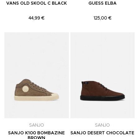
VANS OLD SKOOL C BLACK
GUESS ELBA
44,99 €
125,00 €
Adicionar aos Favoritos
A
SANJO
SANJO
SANJO K100 BOMBAZINE
SANJO DESERT CHOCOLATE
BROWN