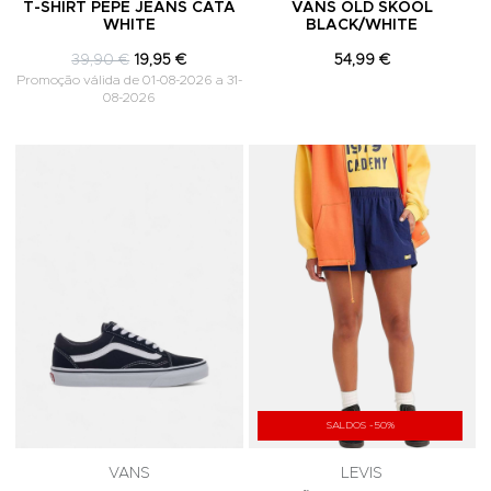
T-SHIRT PEPE JEANS CATA
VANS OLD SKOOL
WHITE
BLACK/WHITE
39,90 €
19,95 €
54,99 €
Promoção válida de 01-08-2026 a 31-
08-2026
Adicionar aos Favoritos
A
SALDOS -50%
VANS
LEVIS