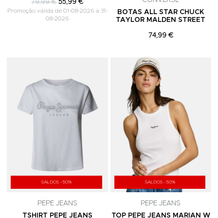
CONVERSE
79,99 €
55,99 €
Promoção válida de 01-08-2026 a 31-
BOTAS ALL STAR CHUCK
08-2026
TAYLOR MALDEN STREET
74,99 €
Adicionar aos Favoritos
A
SALDOS -50%
SALDOS -50%
PEPE JEANS
PEPE JEANS
TSHIRT PEPE JEANS
TOP PEPE JEANS MARIAN W