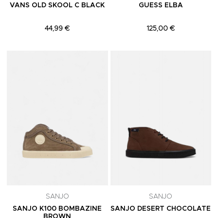
VANS OLD SKOOL C BLACK
GUESS ELBA
44,99 €
125,00 €
Adicionar aos Favoritos
A
SANJO
SANJO
SANJO K100 BOMBAZINE
SANJO DESERT CHOCOLATE
BROWN