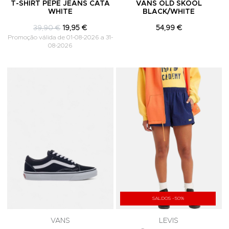
T-SHIRT PEPE JEANS CATA
VANS OLD SKOOL
WHITE
BLACK/WHITE
39,90 €
19,95 €
54,99 €
Promoção válida de 01-08-2026 a 31-
08-2026
Adicionar aos Favoritos
A
SALDOS -50%
VANS
LEVIS