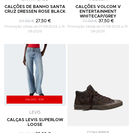
CALÇÕES DE BANHO SANTA
CALÇÕES VOLCOM V
CRUZ DRESSEN ROSE BLACK
ENTERTAINMENT
WHITECAP/GREY
54,99 €
27,50 €
74,99 €
37,50 €
Promoção válida de 01-08-2026 a 31-
Promoção válida de 01-08-2026 a 31-
08-2026
08-2026
Adicionar aos Favoritos
A
SALDOS -30%
LEVIS
CALÇAS LEVIS SUPERLOW
LOOSE