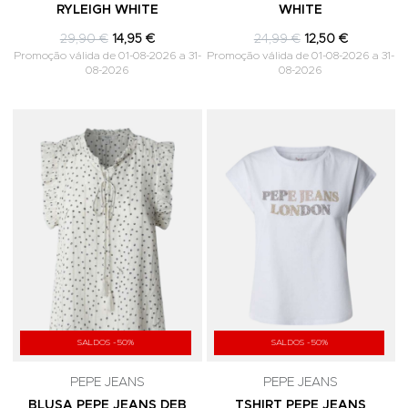
RYLEIGH WHITE
WHITE
29,90 €
14,95 €
24,99 €
12,50 €
Promoção válida de 01-08-2026 a 31-
Promoção válida de 01-08-2026 a 31-
08-2026
08-2026
Adicionar aos Favoritos
A
SALDOS -50%
SALDOS -50%
PEPE JEANS
PEPE JEANS
BLUSA PEPE JEANS DEB
TSHIRT PEPE JEANS