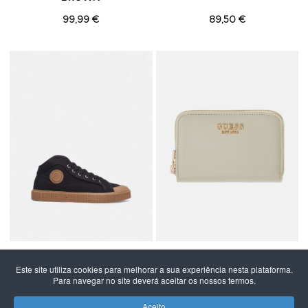
99,99 €
89,50 €
Adicionar aos Favoritos
A
SANJO
GUESS
Este site utiliza cookies para melhorar a sua experiência nesta plataforma.
SANJO K100 BLACK/GUM
CARTEIRA GUESS
Para navegar no site deverá aceitar os nossos termos.
AMORETTE SLG MED ZIP
AROUND
Aceito
79,50 €
60,00 €