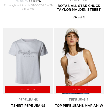
CONVERSE
79,99 €
55,99 €
Promoção válida de 01-08-2026 a 31-
BOTAS ALL STAR CHUCK
08-2026
TAYLOR MALDEN STREET
74,99 €
Adicionar aos Favoritos
A
SALDOS -50%
SALDOS -50%
PEPE JEANS
PEPE JEANS
TSHIRT PEPE JEANS
TOP PEPE JEANS MARIAN W