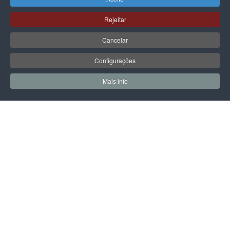
Rejeitar
Cancelar
PÁGINA SEGUINTE
Configurações
Mais info
0
0
Meus Favoritos
Carrin
LPOINT GROUP
Sobre Nós
Lojas
Campanhas