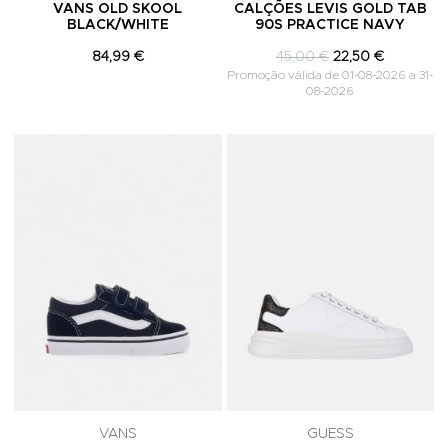
VANS OLD SKOOL
CALÇÕES LEVIS GOLD TAB
BLACK/WHITE
90S PRACTICE NAVY
84,99 €
45,00 €
22,50 €
Promoção válida de 01-08-2026 a 31-
08-2026
Adicionar aos Favoritos
A
VANS
GUESS