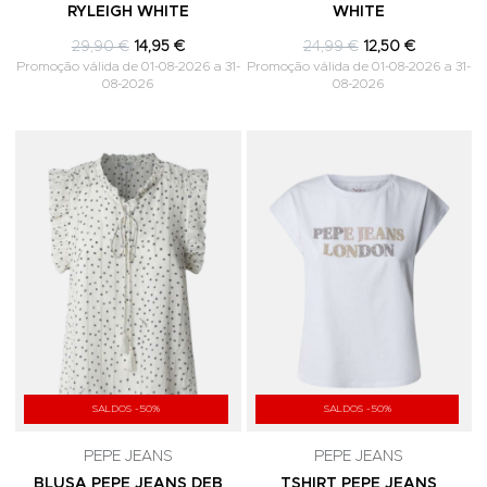
RYLEIGH WHITE
WHITE
29,90 €
14,95 €
24,99 €
12,50 €
Promoção válida de 01-08-2026 a 31-
Promoção válida de 01-08-2026 a 31-
08-2026
08-2026
Adicionar aos Favoritos
A
SALDOS -50%
SALDOS -50%
PEPE JEANS
PEPE JEANS
BLUSA PEPE JEANS DEB
TSHIRT PEPE JEANS