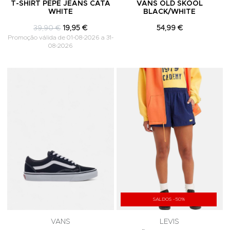
T-SHIRT PEPE JEANS CATA
VANS OLD SKOOL
WHITE
BLACK/WHITE
39,90 €
19,95 €
54,99 €
Promoção válida de 01-08-2026 a 31-
08-2026
Adicionar aos Favoritos
A
SALDOS -50%
VANS
LEVIS