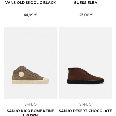
VANS OLD SKOOL C BLACK
GUESS ELBA
44,99 €
125,00 €
Adicionar aos Favoritos
A
SANJO
SANJO
SANJO K100 BOMBAZINE
SANJO DESERT CHOCOLATE
BROWN