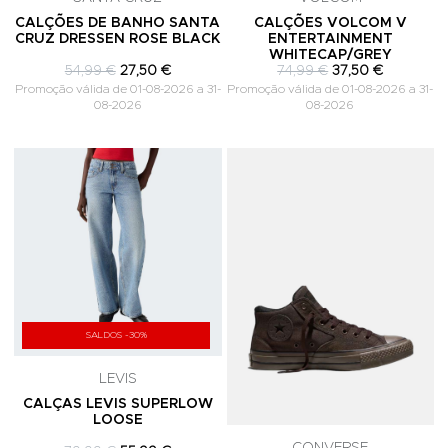
CALÇÕES DE BANHO SANTA
CALÇÕES VOLCOM V
CRUZ DRESSEN ROSE BLACK
ENTERTAINMENT
WHITECAP/GREY
54,99 €
27,50 €
74,99 €
37,50 €
Promoção válida de 01-08-2026 a 31-
Promoção válida de 01-08-2026 a 31-
08-2026
08-2026
Adicionar aos Favoritos
A
SALDOS -30%
LEVIS
CALÇAS LEVIS SUPERLOW
LOOSE