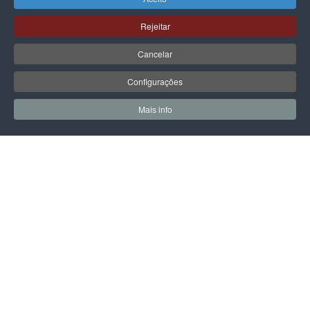
Rejeitar
Cancelar
PÁGINA SEGUINTE
Configurações
Mais info
0
0
Meus Favoritos
Carrin
LPOINT GROUP
Sobre Nós
Lojas
Campanhas