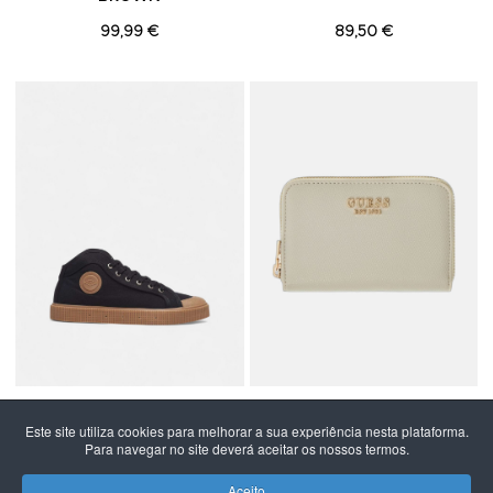
99,99 €
89,50 €
Adicionar aos Favoritos
A
SANJO
GUESS
Este site utiliza cookies para melhorar a sua experiência nesta plataforma.
SANJO K100 BLACK/GUM
CARTEIRA GUESS
Para navegar no site deverá aceitar os nossos termos.
AMORETTE SLG MED ZIP
AROUND
Aceito
79,50 €
60,00 €