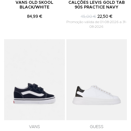
VANS OLD SKOOL
CALÇÕES LEVIS GOLD TAB
BLACK/WHITE
90S PRACTICE NAVY
84,99 €
45,00 €
22,50 €
Promoção válida de 01-08-2026 a 31-
08-2026
Adicionar aos Favoritos
A
VANS
GUESS