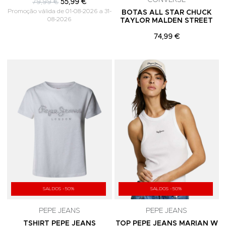
CONVERSE
79,99 €
55,99 €
Promoção válida de 01-08-2026 a 31-
BOTAS ALL STAR CHUCK
08-2026
TAYLOR MALDEN STREET
74,99 €
Adicionar aos Favoritos
A
SALDOS -50%
SALDOS -50%
PEPE JEANS
PEPE JEANS
TSHIRT PEPE JEANS
TOP PEPE JEANS MARIAN W