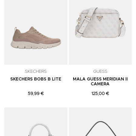
SKECHERS
GUESS
SKECHERS BOBS B LITE
MALA GUESS MERIDIAN II
CAMERA
59,99 €
125,00 €
Adicionar aos Favoritos
A