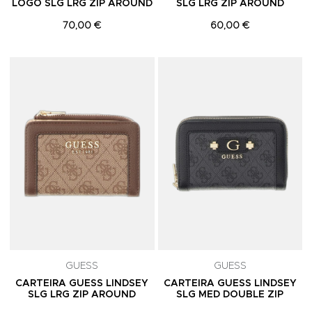
LOGO SLG LRG ZIP AROUND
SLG LRG ZIP AROUND
70,00 €
60,00 €
Adicionar aos Favoritos
A
GUESS
GUESS
CARTEIRA GUESS LINDSEY
CARTEIRA GUESS LINDSEY
SLG LRG ZIP AROUND
SLG MED DOUBLE ZIP