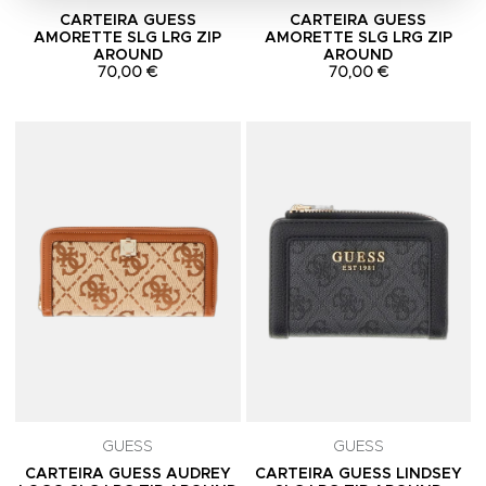
CARTEIRA GUESS
CARTEIRA GUESS
AMORETTE SLG LRG ZIP
AMORETTE SLG LRG ZIP
AROUND
AROUND
70,00 €
70,00 €
Adicionar aos Favoritos
A
GUESS
GUESS
CARTEIRA GUESS AUDREY
CARTEIRA GUESS LINDSEY