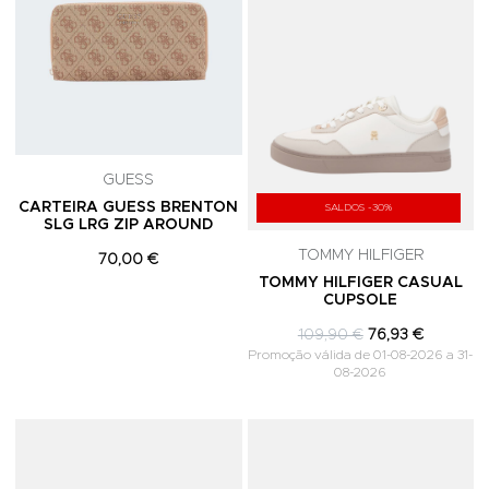
GUESS
CARTEIRA GUESS BRENTON
SALDOS -30%
SLG LRG ZIP AROUND
TOMMY HILFIGER
70,00 €
TOMMY HILFIGER CASUAL
CUPSOLE
109,90 €
76,93 €
Promoção válida de 01-08-2026 a 31-
08-2026
Adicionar aos Favoritos
A