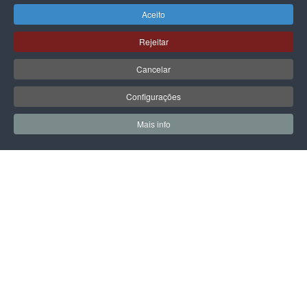
Aceito
Rejeitar
GUESS
GUESS
Cancelar
MALA GUESS AUDREY LOGO
MALA GUESS AUDREY LOGO
GIRLFRIEND SATCHEL
GIRLFRIEND SATCHEL
Configurações
135,00 €
135,00 €
Mais info
0
0
Meus Favoritos
Carrin
PÁGINA SEGUINTE