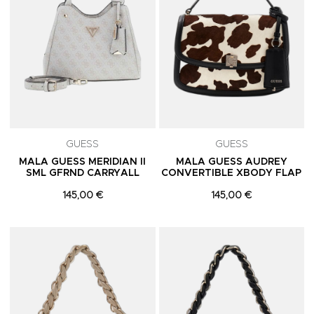
GUESS
GUESS
MALA GUESS MERIDIAN II
MALA GUESS AUDREY
SML GFRND CARRYALL
CONVERTIBLE XBODY FLAP
145,00 €
145,00 €
Adicionar aos Favoritos
A