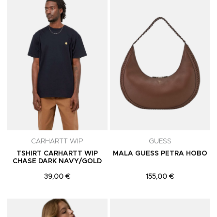
Adicionar aos Favoritos
A
CARHARTT WIP
GUESS
TSHIRT CARHARTT WIP
MALA GUESS PETRA HOBO
CHASE DARK NAVY/GOLD
39,00 €
155,00 €
Adicionar aos Favoritos
A