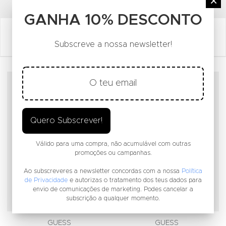
FACEBOOK SOCIAL LINK
INSTAGRAM SOCIAL LINK
YOUTUBE SOCIAL LINK
×
GANHA 10% DESCONTO
Subscreve a nossa newsletter!
Adicionar aos Favoritos
A
Quero Subscrever!
Válido para uma compra, não acumulável com outras
promoções ou campanhas.
Ao subscreveres a newsletter concordas com a nossa
Política
de Privacidade
e autorizas o tratamento dos teus dados para
envio de comunicações de marketing. Podes cancelar a
subscrição a qualquer momento.
GUESS
GUESS