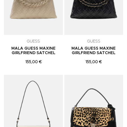
GUESS
GUESS
MALA GUESS MAXINE
MALA GUESS MAXINE
GIRLFRIEND SATCHEL
GIRLFRIEND SATCHEL
155,00 €
155,00 €
Adicionar aos Favoritos
A