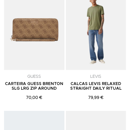
GUESS
LEVIS
CARTEIRA GUESS BRENTON
CALCAS LEVIS RELAXED
SLG LRG ZIP AROUND
STRAIGHT DAILY RITUAL
70,00 €
79,99 €
Adicionar aos Favoritos
A