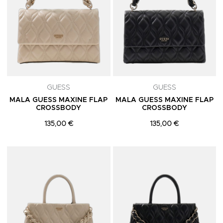
GUESS
GUESS
MALA GUESS MAXINE FLAP
MALA GUESS MAXINE FLAP
CROSSBODY
CROSSBODY
135,00 €
135,00 €
Adicionar aos Favoritos
A