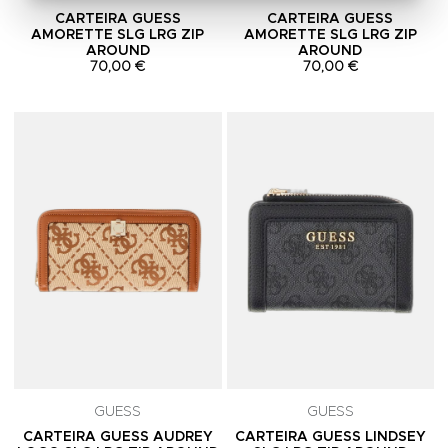
CARTEIRA GUESS
CARTEIRA GUESS
AMORETTE SLG LRG ZIP
AMORETTE SLG LRG ZIP
AROUND
AROUND
70,00 €
70,00 €
Adicionar aos Favoritos
A
GUESS
GUESS
CARTEIRA GUESS AUDREY
CARTEIRA GUESS LINDSEY