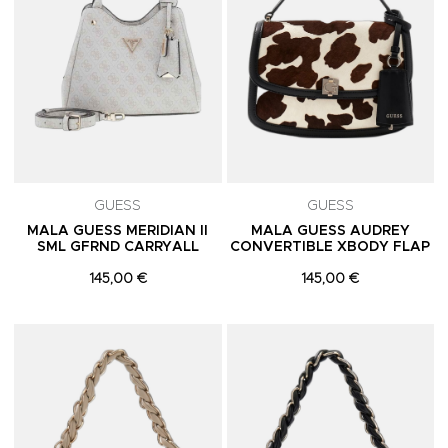
GUESS
GUESS
MALA GUESS MERIDIAN II
MALA GUESS AUDREY
SML GFRND CARRYALL
CONVERTIBLE XBODY FLAP
145,00 €
145,00 €
Adicionar aos Favoritos
A