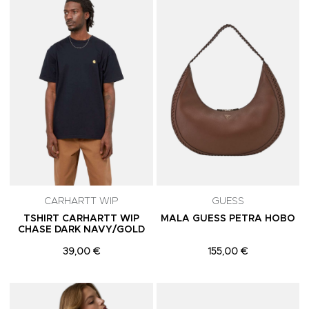
Adicionar aos Favoritos
A
CARHARTT WIP
GUESS
TSHIRT CARHARTT WIP
MALA GUESS PETRA HOBO
CHASE DARK NAVY/GOLD
39,00 €
155,00 €
Adicionar aos Favoritos
A