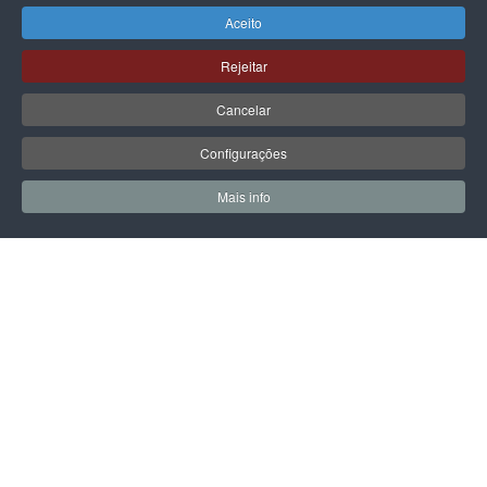
Aceito
Rejeitar
GUESS
GUESS
Cancelar
MALA GUESS AUDREY LOGO
MALA GUESS AUDREY LOGO
GIRLFRIEND SATCHEL
GIRLFRIEND SATCHEL
Configurações
135,00 €
135,00 €
Mais info
0
0
Meus Favoritos
Carrin
PÁGINA SEGUINTE