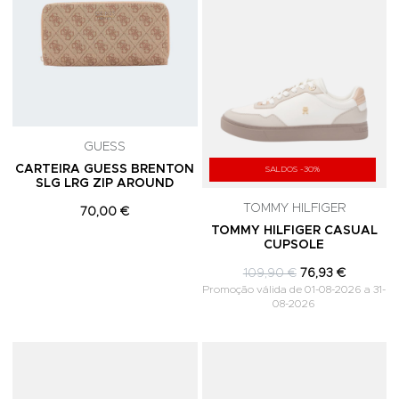
GUESS
CARTEIRA GUESS BRENTON
SALDOS -30%
SLG LRG ZIP AROUND
TOMMY HILFIGER
70,00 €
TOMMY HILFIGER CASUAL
CUPSOLE
109,90 €
76,93 €
Promoção válida de 01-08-2026 a 31-
08-2026
Adicionar aos Favoritos
A