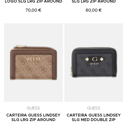
LOGO SLG LRG ZIP AROUND
SLG LRG ZIP AROUND
70,00 €
60,00 €
Adicionar aos Favoritos
A
GUESS
GUESS
CARTEIRA GUESS LINDSEY
CARTEIRA GUESS LINDSEY
SLG LRG ZIP AROUND
SLG MED DOUBLE ZIP