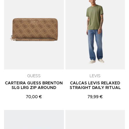
GUESS
LEVIS
CARTEIRA GUESS BRENTON
CALCAS LEVIS RELAXED
SLG LRG ZIP AROUND
STRAIGHT DAILY RITUAL
70,00 €
79,99 €
Adicionar aos Favoritos
A