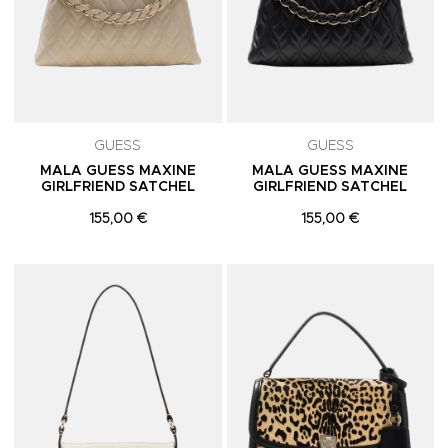
GUESS
GUESS
MALA GUESS MAXINE
MALA GUESS MAXINE
GIRLFRIEND SATCHEL
GIRLFRIEND SATCHEL
155,00 €
155,00 €
Adicionar aos Favoritos
A