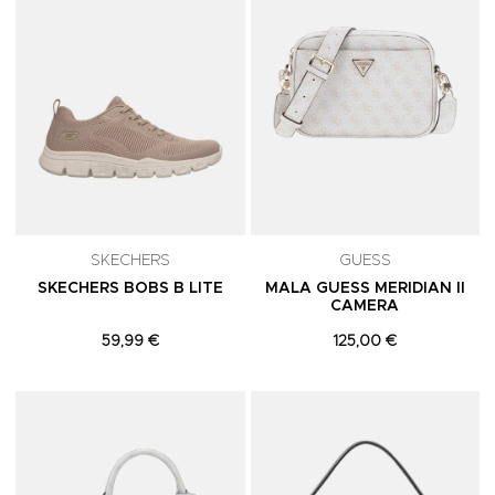
SKECHERS
GUESS
SKECHERS BOBS B LITE
MALA GUESS MERIDIAN II
CAMERA
59,99 €
125,00 €
Adicionar aos Favoritos
A