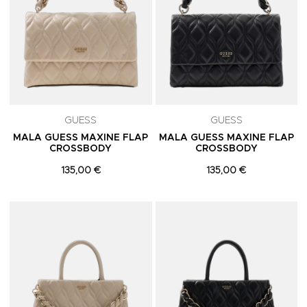
GUESS
GUESS
MALA GUESS MAXINE FLAP
MALA GUESS MAXINE FLAP
CROSSBODY
CROSSBODY
135,00 €
135,00 €
Adicionar aos Favoritos
A