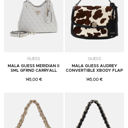
GUESS
GUESS
MALA GUESS MERIDIAN II
MALA GUESS AUDREY
SML GFRND CARRYALL
CONVERTIBLE XBODY FLAP
145,00 €
145,00 €
Adicionar aos Favoritos
A