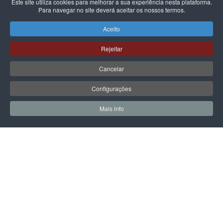
Este site utiliza cookies para melhorar a sua experiência nesta plataforma.
Para navegar no site deverá aceitar os nossos termos.
Aceito
Rejeitar
GUESS
GUESS
Cancelar
MALA GUESS RUBY FLAP
MALA GUESS AUDREY
SHOULDER
CONVERTIBLE XBODY FLAP
Configurações
125,00 €
145,00 €
Mais info
0
0
Meus Favoritos
Carrin
Adicionar aos Favoritos
A