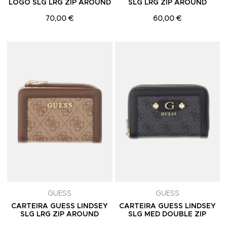
LOGO SLG LRG ZIP AROUND
SLG LRG ZIP AROUND
70,00 €
60,00 €
Adicionar aos Favoritos
A
GUESS
GUESS
CARTEIRA GUESS LINDSEY
CARTEIRA GUESS LINDSEY
SLG LRG ZIP AROUND
SLG MED DOUBLE ZIP