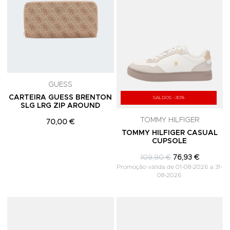
GUESS
CARTEIRA GUESS BRENTON
SALDOS -30%
SLG LRG ZIP AROUND
TOMMY HILFIGER
70,00 €
TOMMY HILFIGER CASUAL
CUPSOLE
109,90 €
76,93 €
Promoção válida de 01-08-2026 a 31-
08-2026
Adicionar aos Favoritos
A