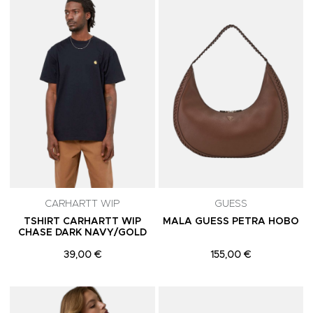
Adicionar aos Favoritos
A
CARHARTT WIP
GUESS
TSHIRT CARHARTT WIP
MALA GUESS PETRA HOBO
CHASE DARK NAVY/GOLD
39,00 €
155,00 €
Adicionar aos Favoritos
A