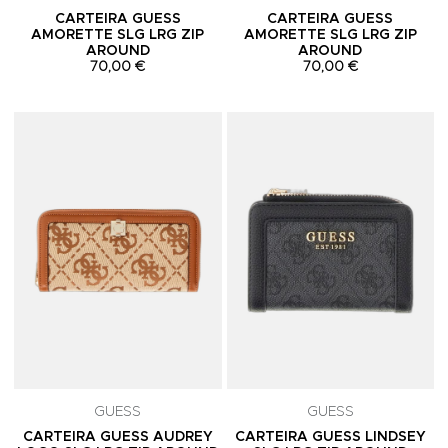
CARTEIRA GUESS
CARTEIRA GUESS
AMORETTE SLG LRG ZIP
AMORETTE SLG LRG ZIP
AROUND
AROUND
70,00 €
70,00 €
Adicionar aos Favoritos
A
GUESS
GUESS
CARTEIRA GUESS AUDREY
CARTEIRA GUESS LINDSEY