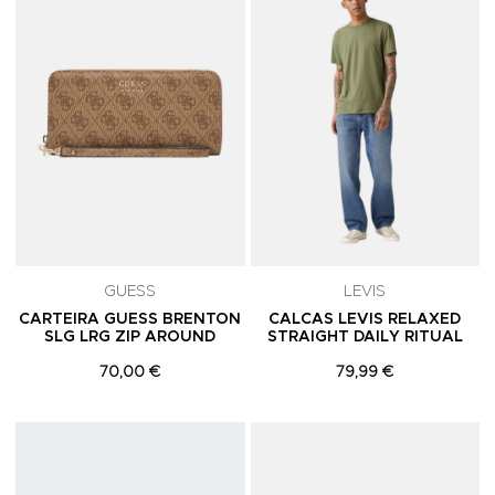
GUESS
LEVIS
CARTEIRA GUESS BRENTON
CALCAS LEVIS RELAXED
SLG LRG ZIP AROUND
STRAIGHT DAILY RITUAL
70,00 €
79,99 €
Adicionar aos Favoritos
A