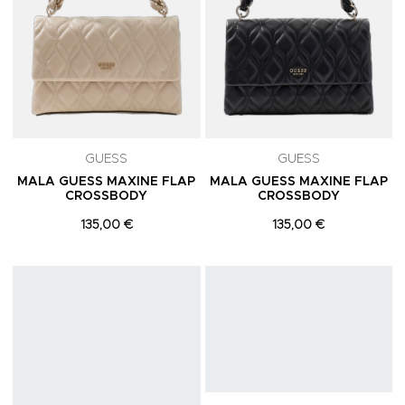
GUESS
GUESS
MALA GUESS MAXINE FLAP
MALA GUESS MAXINE FLAP
CROSSBODY
CROSSBODY
135,00 €
135,00 €
Adicionar aos Favoritos
A