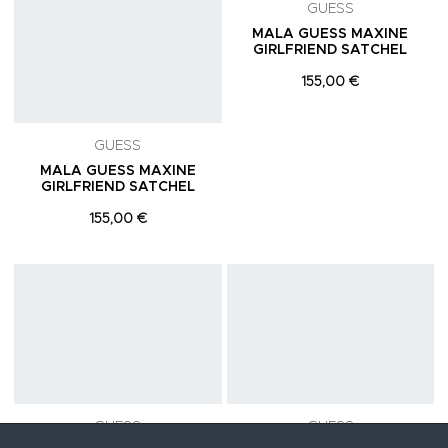
GUESS
GUESS
MALA GUESS MAXINE
MALA GUESS MAXINE
GIRLFRIEND SATCHEL
GIRLFRIEND SATCHEL
155,00 €
155,00 €
Adicionar aos Favoritos
A