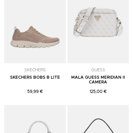
SKECHERS
GUESS
SKECHERS BOBS B LITE
MALA GUESS MERIDIAN II
CAMERA
59,99 €
125,00 €
Adicionar aos Favoritos
A