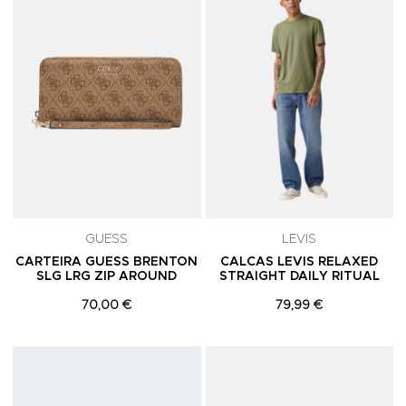
GUESS
LEVIS
CARTEIRA GUESS BRENTON
CALCAS LEVIS RELAXED
SLG LRG ZIP AROUND
STRAIGHT DAILY RITUAL
70,00 €
79,99 €
Adicionar aos Favoritos
A