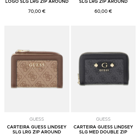
LOGO SLG LRG ZIP AROUND
SLG LRG ZIP AROUND
70,00 €
60,00 €
Adicionar aos Favoritos
A
GUESS
GUESS
CARTEIRA GUESS LINDSEY
CARTEIRA GUESS LINDSEY
SLG LRG ZIP AROUND
SLG MED DOUBLE ZIP