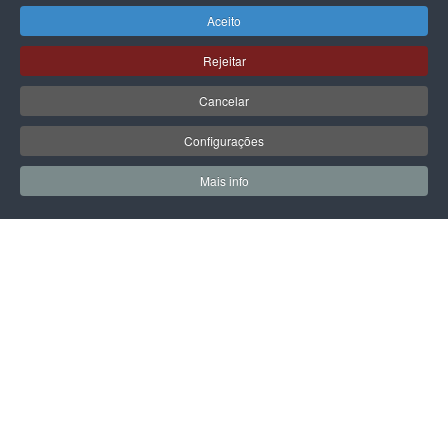
Aceito
Rejeitar
GUESS
GUESS
Cancelar
MALA GUESS AUDREY LOGO
MALA GUESS AUDREY LOGO
GIRLFRIEND SATCHEL
GIRLFRIEND SATCHEL
Configurações
135,00 €
135,00 €
Mais info
0
0
Meus Favoritos
Carrin
PÁGINA SEGUINTE