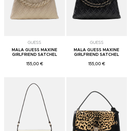
GUESS
GUESS
MALA GUESS MAXINE
MALA GUESS MAXINE
GIRLFRIEND SATCHEL
GIRLFRIEND SATCHEL
155,00 €
155,00 €
Adicionar aos Favoritos
A