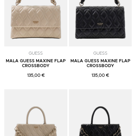
GUESS
GUESS
MALA GUESS MAXINE FLAP
MALA GUESS MAXINE FLAP
CROSSBODY
CROSSBODY
135,00 €
135,00 €
Adicionar aos Favoritos
A