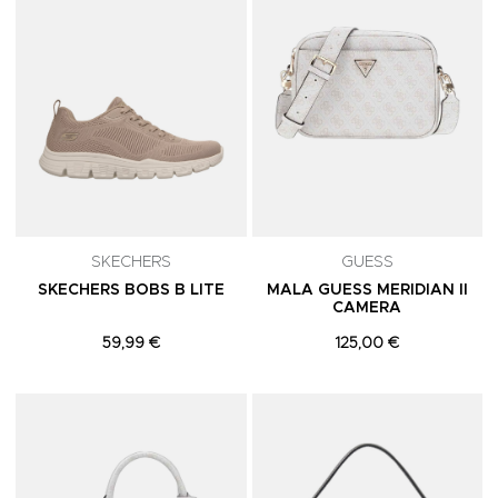
SKECHERS
GUESS
SKECHERS BOBS B LITE
MALA GUESS MERIDIAN II
CAMERA
59,99 €
125,00 €
Adicionar aos Favoritos
A