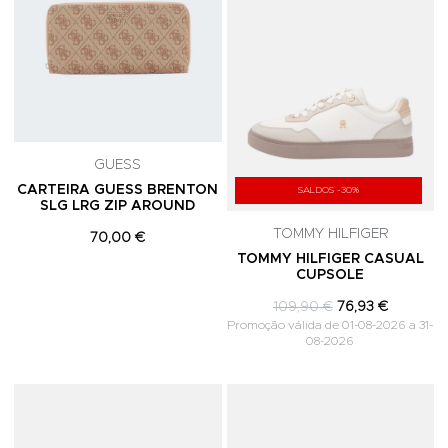
GUESS
CARTEIRA GUESS BRENTON
SALDOS -30%
SLG LRG ZIP AROUND
TOMMY HILFIGER
70,00 €
TOMMY HILFIGER CASUAL
CUPSOLE
109,90 €
76,93 €
Promoção válida de 01-08-2026 a 31-
08-2026
Adicionar aos Favoritos
A