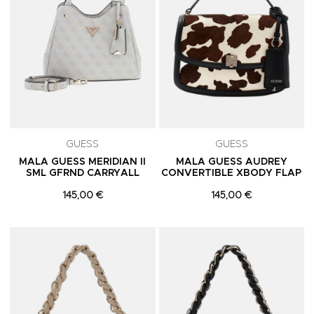
GUESS
GUESS
MALA GUESS MERIDIAN II
MALA GUESS AUDREY
SML GFRND CARRYALL
CONVERTIBLE XBODY FLAP
145,00 €
145,00 €
Adicionar aos Favoritos
A