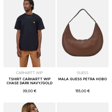
Adicionar aos Favoritos
A
CARHARTT WIP
GUESS
TSHIRT CARHARTT WIP
MALA GUESS PETRA HOBO
CHASE DARK NAVY/GOLD
39,00 €
155,00 €
Adicionar aos Favoritos
A