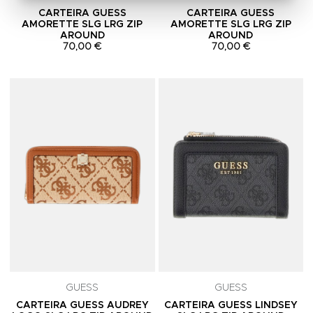
CARTEIRA GUESS
CARTEIRA GUESS
AMORETTE SLG LRG ZIP
AMORETTE SLG LRG ZIP
AROUND
AROUND
70,00 €
70,00 €
Adicionar aos Favoritos
A
GUESS
GUESS
CARTEIRA GUESS AUDREY
CARTEIRA GUESS LINDSEY