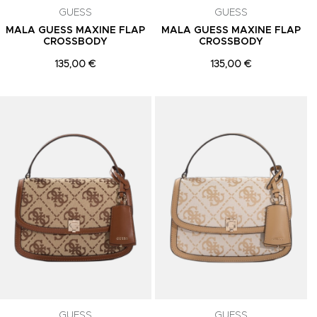
GUESS
GUESS
MALA GUESS MAXINE FLAP
MALA GUESS MAXINE FLAP
CROSSBODY
CROSSBODY
135,00 €
135,00 €
Adicionar aos Favoritos
Adicionar aos Favoritos
A
GUESS
GUESS