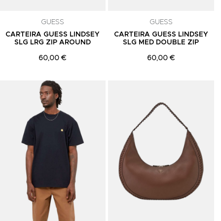
celar a
GUESS
GUESS
CARTEIRA GUESS LINDSEY
CARTEIRA GUESS LINDSEY
SLG LRG ZIP AROUND
SLG MED DOUBLE ZIP
60,00 €
60,00 €
Adicionar aos Favoritos
Adicionar aos Favoritos
A