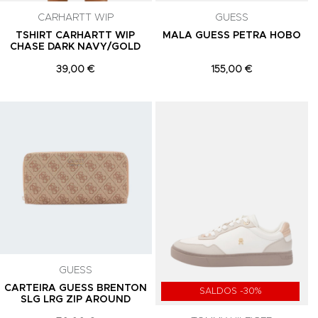
CARHARTT WIP
GUESS
TSHIRT CARHARTT WIP
MALA GUESS PETRA HOBO
CHASE DARK NAVY/GOLD
39,00 €
155,00 €
Adicionar aos Favoritos
Adicionar aos Favoritos
A
GUESS
CARTEIRA GUESS BRENTON
SALDOS -30%
SLG LRG ZIP AROUND