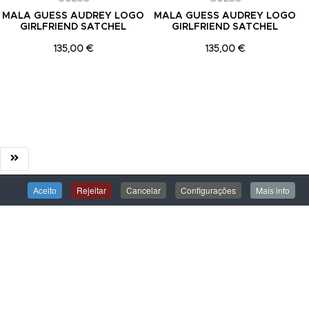
MALA GUESS AUDREY LOGO
MALA GUESS AUDREY LOGO
GIRLFRIEND SATCHEL
GIRLFRIEND SATCHEL
135,00 €
135,00 €
Aceito
Rejeitar
Cancelar
Configurações
Mais info
ÁREA DE CLIENTE
Iniciar Sessão
Criar uma Conta
Encomendas