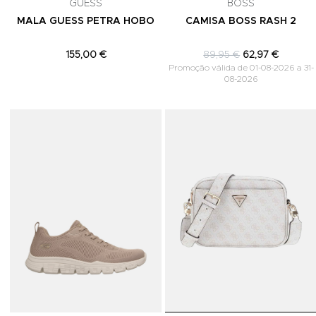
GUESS
BOSS
MALA GUESS PETRA HOBO
CAMISA BOSS RASH 2
155,00 €
89,95 €
62,97 €
Promoção válida de 01-08-2026 a 31-
08-2026
Adicionar aos Favoritos