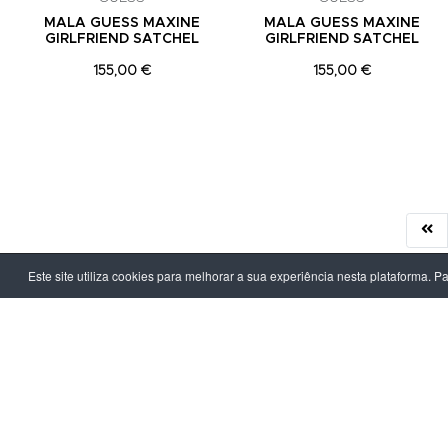
MALA GUESS MAXINE
MALA GUESS MAXINE
GIRLFRIEND SATCHEL
GIRLFRIEND SATCHEL
155,00 €
155,00 €
Este site utiliza cookies para melhorar a sua experiência nesta plataforma. P
LPOINT GROUP
INFORMAÇ
Sobre Nós
Política de Pr
Lojas
Termos & Con
Campanhas
Prazo e Custo