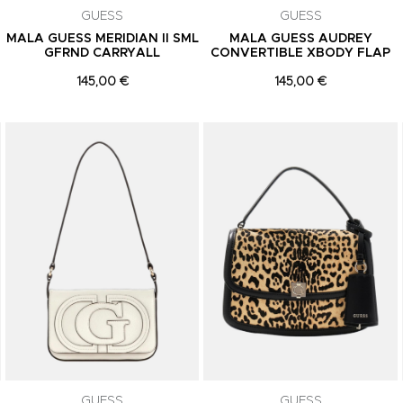
GUESS
GUESS
MALA GUESS MERIDIAN II SML
MALA GUESS AUDREY
GFRND CARRYALL
CONVERTIBLE XBODY FLAP
145,00 €
145,00 €
Adicionar aos Favoritos
Adicionar aos Favoritos
GUESS
GUESS