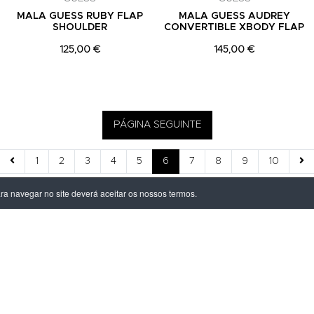
MALA GUESS RUBY FLAP
MALA GUESS AUDREY
SHOULDER
CONVERTIBLE XBODY FLAP
125,00 €
145,00 €
PÁGINA SEGUINTE
1
2
3
4
5
6
7
8
9
10
ara navegar no site deverá aceitar os nossos termos.
ÃO LEGAL
PRODUTOS
ivacidade
Homem
dições
Mulher
s de Entrega
Criança