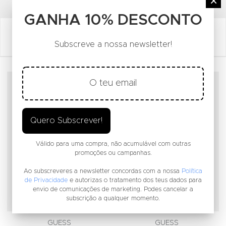
FACEBOOK SOCIAL LINK
INSTAGRAM SOCIAL LINK
YOUTUBE SOCIAL LINK
×
GANHA 10% DESCONTO
Subscreve a nossa newsletter!
Adicionar aos Favoritos
A
Quero Subscrever!
Válido para uma compra, não acumulável com outras
promoções ou campanhas.
Ao subscreveres a newsletter concordas com a nossa
Política
de Privacidade
e autorizas o tratamento dos teus dados para
envio de comunicações de marketing. Podes cancelar a
subscrição a qualquer momento.
GUESS
GUESS