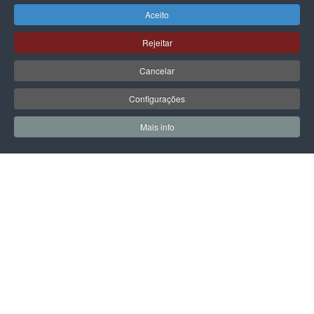
Aceito
Rejeitar
GUESS
GUESS
Cancelar
MALA GUESS AUDREY LOGO
MALA GUESS AUDREY LOGO
GIRLFRIEND SATCHEL
GIRLFRIEND SATCHEL
Configurações
135,00 €
135,00 €
Mais info
0
0
Meus Favoritos
Carrin
PÁGINA SEGUINTE