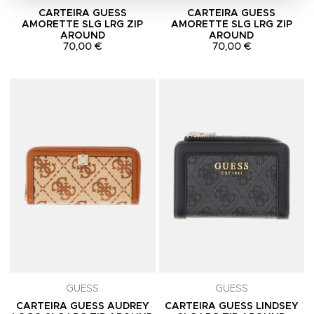
CARTEIRA GUESS
CARTEIRA GUESS
AMORETTE SLG LRG ZIP
AMORETTE SLG LRG ZIP
AROUND
AROUND
70,00 €
70,00 €
Adicionar aos Favoritos
A
GUESS
GUESS
CARTEIRA GUESS AUDREY
CARTEIRA GUESS LINDSEY