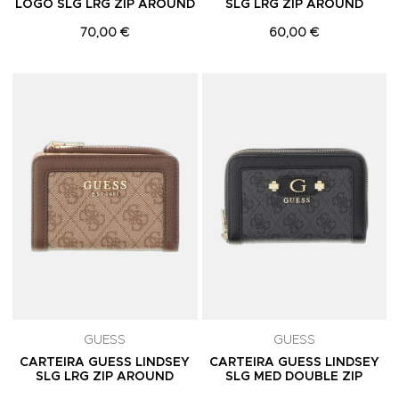
LOGO SLG LRG ZIP AROUND
SLG LRG ZIP AROUND
70,00 €
60,00 €
Adicionar aos Favoritos
A
GUESS
GUESS
CARTEIRA GUESS LINDSEY
CARTEIRA GUESS LINDSEY
SLG LRG ZIP AROUND
SLG MED DOUBLE ZIP