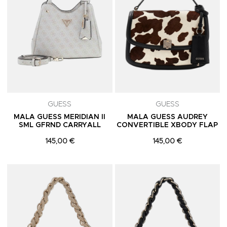
GUESS
GUESS
MALA GUESS MERIDIAN II
MALA GUESS AUDREY
SML GFRND CARRYALL
CONVERTIBLE XBODY FLAP
145,00 €
145,00 €
Adicionar aos Favoritos
A