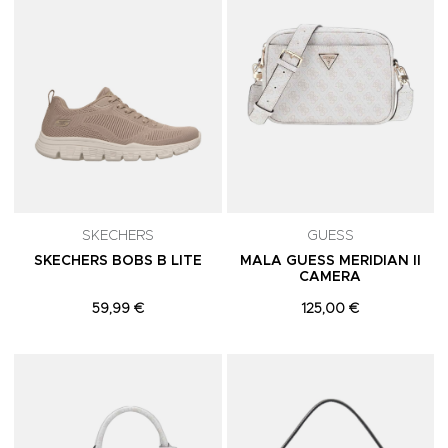
SKECHERS
GUESS
SKECHERS BOBS B LITE
MALA GUESS MERIDIAN II
CAMERA
59,99 €
125,00 €
Adicionar aos Favoritos
A