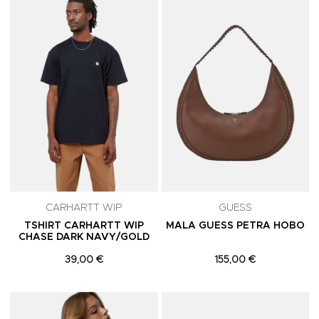
Adicionar aos Favoritos
A
CARHARTT WIP
GUESS
TSHIRT CARHARTT WIP
MALA GUESS PETRA HOBO
CHASE DARK NAVY/GOLD
39,00 €
155,00 €
Adicionar aos Favoritos
A