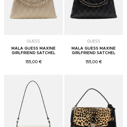
GUESS
GUESS
MALA GUESS MAXINE
MALA GUESS MAXINE
GIRLFRIEND SATCHEL
GIRLFRIEND SATCHEL
155,00 €
155,00 €
Adicionar aos Favoritos
A