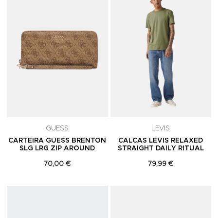
GUESS
LEVIS
CARTEIRA GUESS BRENTON
CALCAS LEVIS RELAXED
SLG LRG ZIP AROUND
STRAIGHT DAILY RITUAL
70,00 €
79,99 €
Adicionar aos Favoritos
A