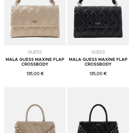
GUESS
GUESS
MALA GUESS MAXINE FLAP
MALA GUESS MAXINE FLAP
CROSSBODY
CROSSBODY
135,00 €
135,00 €
Adicionar aos Favoritos
A