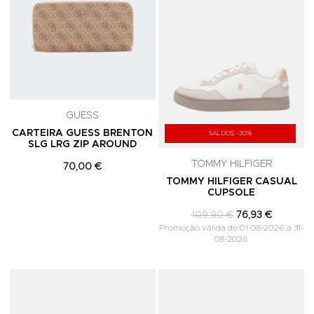
GUESS
CARTEIRA GUESS BRENTON
SALDOS -30%
SLG LRG ZIP AROUND
TOMMY HILFIGER
70,00 €
TOMMY HILFIGER CASUAL
CUPSOLE
109,90 €
76,93 €
Promoção válida de 01-08-2026 a 31-
08-2026
Adicionar aos Favoritos
A