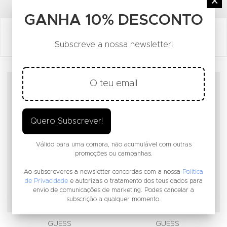
FACEBOOK SOCIAL LINK
INSTAGRAM SOCIAL LINK
YOUTUBE SOCIAL LINK
×
GANHA 10% DESCONTO
Subscreve a nossa newsletter!
Adicionar aos Favoritos
A
Quero Subscrever!
Válido para uma compra, não acumulável com outras
promoções ou campanhas.
Ao subscreveres a newsletter concordas com a nossa
Política
de Privacidade
e autorizas o tratamento dos teus dados para
envio de comunicações de marketing. Podes cancelar a
subscrição a qualquer momento.
GUESS
GUESS