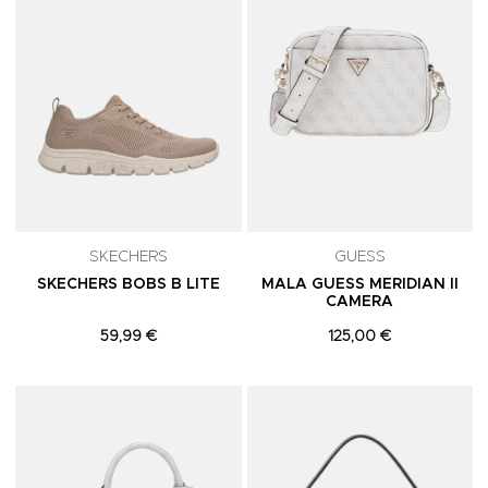
SKECHERS
GUESS
SKECHERS BOBS B LITE
MALA GUESS MERIDIAN II
CAMERA
59,99 €
125,00 €
Adicionar aos Favoritos
A