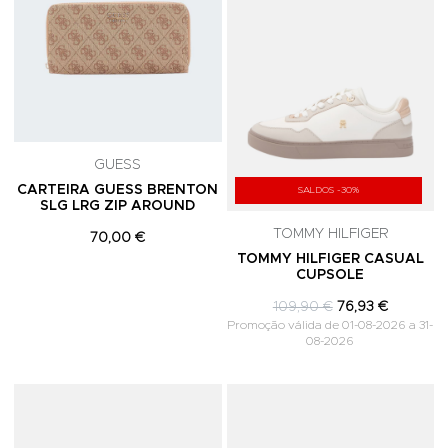
GUESS
CARTEIRA GUESS BRENTON
SALDOS -30%
SLG LRG ZIP AROUND
TOMMY HILFIGER
70,00 €
TOMMY HILFIGER CASUAL
CUPSOLE
109,90 €
76,93 €
Promoção válida de 01-08-2026 a 31-
08-2026
Adicionar aos Favoritos
A