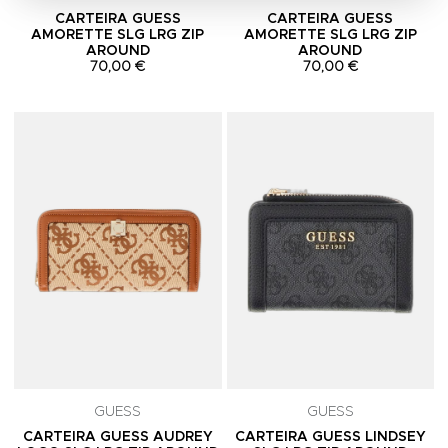
CARTEIRA GUESS
CARTEIRA GUESS
AMORETTE SLG LRG ZIP
AMORETTE SLG LRG ZIP
AROUND
AROUND
70,00 €
70,00 €
Adicionar aos Favoritos
A
GUESS
GUESS
CARTEIRA GUESS AUDREY
CARTEIRA GUESS LINDSEY