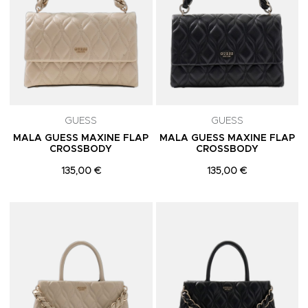
GUESS
GUESS
MALA GUESS MAXINE FLAP
MALA GUESS MAXINE FLAP
CROSSBODY
CROSSBODY
135,00 €
135,00 €
Adicionar aos Favoritos
A