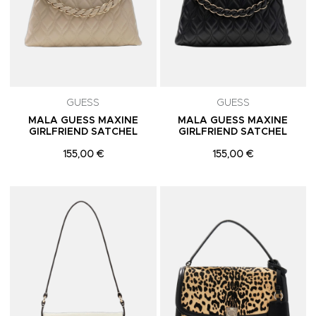
GUESS
GUESS
MALA GUESS MAXINE
MALA GUESS MAXINE
GIRLFRIEND SATCHEL
GIRLFRIEND SATCHEL
155,00 €
155,00 €
Adicionar aos Favoritos
A