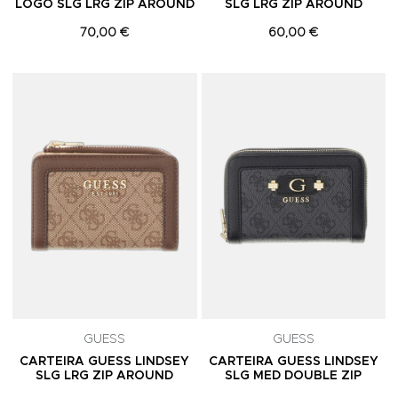
LOGO SLG LRG ZIP AROUND
SLG LRG ZIP AROUND
70,00 €
60,00 €
Adicionar aos Favoritos
A
GUESS
GUESS
CARTEIRA GUESS LINDSEY
CARTEIRA GUESS LINDSEY
SLG LRG ZIP AROUND
SLG MED DOUBLE ZIP