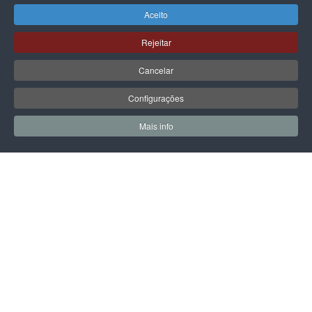
Aceito
Rejeitar
GUESS
GUESS
Cancelar
MALA GUESS AUDREY LOGO
MALA GUESS AUDREY LOGO
GIRLFRIEND SATCHEL
GIRLFRIEND SATCHEL
Configurações
135,00 €
135,00 €
Mais info
0
0
Meus Favoritos
Carrin
PÁGINA SEGUINTE