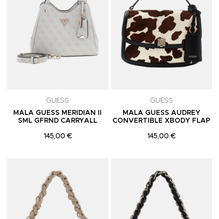
GUESS
GUESS
MALA GUESS MERIDIAN II
MALA GUESS AUDREY
SML GFRND CARRYALL
CONVERTIBLE XBODY FLAP
145,00 €
145,00 €
Adicionar aos Favoritos
A