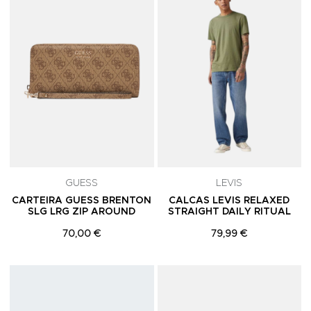
GUESS
LEVIS
CARTEIRA GUESS BRENTON
CALCAS LEVIS RELAXED
SLG LRG ZIP AROUND
STRAIGHT DAILY RITUAL
70,00 €
79,99 €
Adicionar aos Favoritos
A