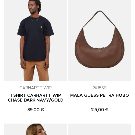
Adicionar aos Favoritos
A
CARHARTT WIP
GUESS
TSHIRT CARHARTT WIP
MALA GUESS PETRA HOBO
CHASE DARK NAVY/GOLD
39,00 €
155,00 €
Adicionar aos Favoritos
A