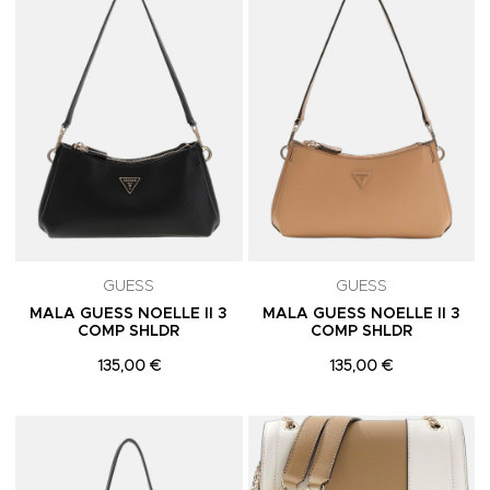
GUESS
GUESS
MALA GUESS NOELLE II 3
MALA GUESS NOELLE II 3
COMP SHLDR
COMP SHLDR
135,00 €
135,00 €
Adicionar aos Favoritos
A