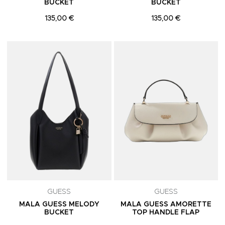
BUCKET
BUCKET
135,00 €
135,00 €
Adicionar aos Favoritos
A
GUESS
GUESS
MALA GUESS MELODY
MALA GUESS AMORETTE
BUCKET
TOP HANDLE FLAP