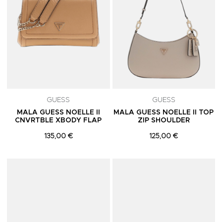
GUESS
GUESS
MALA GUESS NOELLE II
MALA GUESS NOELLE II TOP
CNVRTBLE XBODY FLAP
ZIP SHOULDER
135,00 €
125,00 €
Adicionar aos Favoritos
A