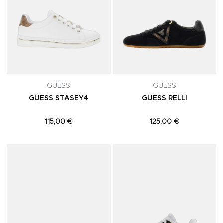
GUESS
GUESS
GUESS STASEY4
GUESS RELLI
115,00 €
125,00 €
Adicionar aos Favoritos
A