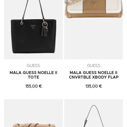
GUESS
GUESS
MALA GUESS NOELLE II
MALA GUESS NOELLE II
TOTE
CNVRTBLE XBODY FLAP
155,00 €
135,00 €
Adicionar aos Favoritos
A