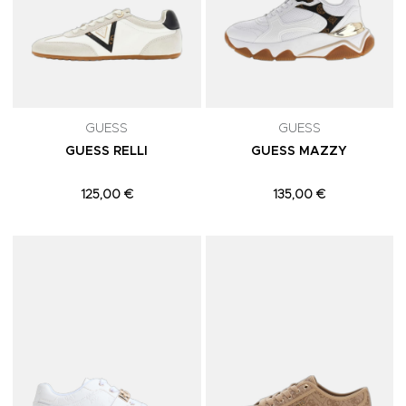
GUESS
GUESS
GUESS RELLI
GUESS MAZZY
125,00 €
135,00 €
Adicionar aos Favoritos
A