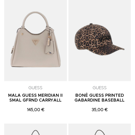
Adicionar aos Favoritos
A
GUESS
GUESS
MALA GUESS MERIDIAN II
BONÉ GUESS PRINTED
SMAL GFRND CARRYALL
GABARDINE BASEBALL
145,00 €
35,00 €
Adicionar aos Favoritos
A