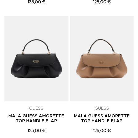
135,00 €
125,00 €
Adicionar aos Favoritos
A
GUESS
GUESS
MALA GUESS AMORETTE
MALA GUESS AMORETTE
TOP HANDLE FLAP
TOP HANDLE FLAP
125,00 €
125,00 €