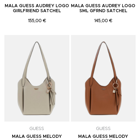
MALA GUESS AUDREY LOGO
MALA GUESS AUDREY LOGO
GIRLFRIEND SATCHEL
SML GFRND SATCHEL
155,00 €
145,00 €
Adicionar aos Favoritos
A
GUESS
GUESS
MALA GUESS MELODY
MALA GUESS MELODY