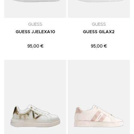
GUESS
GUESS
GUESS JJELEXA10
GUESS GILAX2
95,00 €
95,00 €
Adicionar aos Favoritos
A