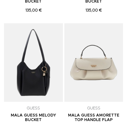
BUCKET
BUCKET
135,00 €
135,00 €
Adicionar aos Favoritos
A
GUESS
GUESS
MALA GUESS MELODY
MALA GUESS AMORETTE
BUCKET
TOP HANDLE FLAP