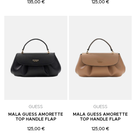
135,00 €
125,00 €
Adicionar aos Favoritos
A
GUESS
GUESS
MALA GUESS AMORETTE
MALA GUESS AMORETTE
TOP HANDLE FLAP
TOP HANDLE FLAP
125,00 €
125,00 €