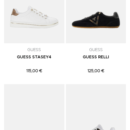
GUESS
GUESS
GUESS STASEY4
GUESS RELLI
115,00 €
125,00 €
Adicionar aos Favoritos
A