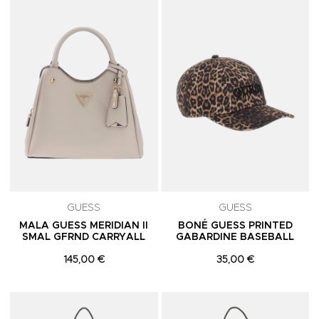
Adicionar aos Favoritos
A
GUESS
GUESS
MALA GUESS MERIDIAN II
BONÉ GUESS PRINTED
SMAL GFRND CARRYALL
GABARDINE BASEBALL
145,00 €
35,00 €
Adicionar aos Favoritos
A