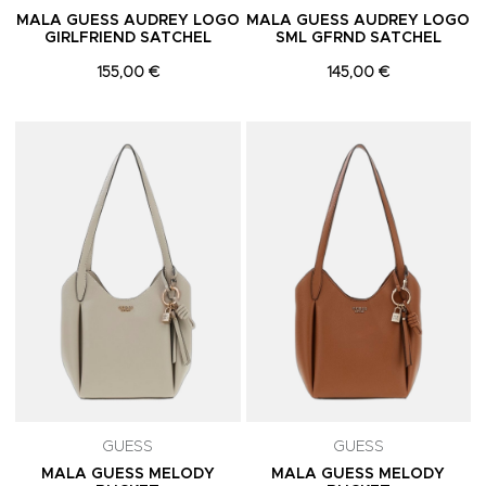
MALA GUESS AUDREY LOGO
MALA GUESS AUDREY LOGO
GIRLFRIEND SATCHEL
SML GFRND SATCHEL
155,00 €
145,00 €
Adicionar aos Favoritos
A
GUESS
GUESS
MALA GUESS MELODY
MALA GUESS MELODY