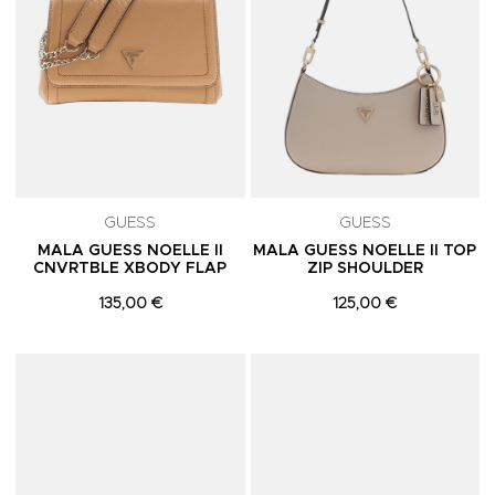
GUESS
GUESS
MALA GUESS NOELLE II
MALA GUESS NOELLE II TOP
CNVRTBLE XBODY FLAP
ZIP SHOULDER
135,00 €
125,00 €
Adicionar aos Favoritos
A