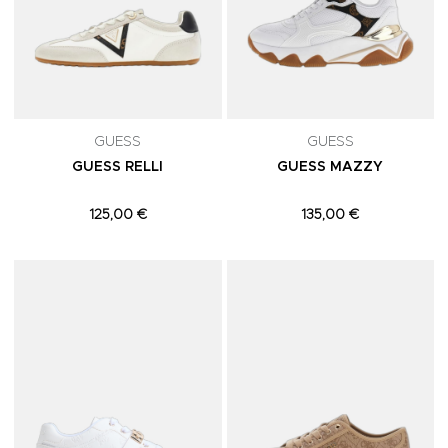
GUESS
GUESS
GUESS RELLI
GUESS MAZZY
125,00 €
135,00 €
Adicionar aos Favoritos
A