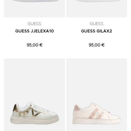
GUESS
GUESS
GUESS JJELEXA10
GUESS GILAX2
95,00 €
95,00 €
Adicionar aos Favoritos
A