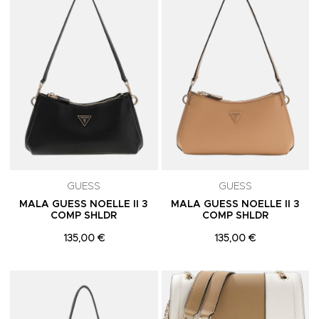
GUESS
GUESS
MALA GUESS NOELLE II 3
MALA GUESS NOELLE II 3
COMP SHLDR
COMP SHLDR
135,00 €
135,00 €
Adicionar aos Favoritos
A