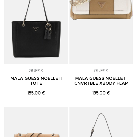
GUESS
GUESS
MALA GUESS NOELLE II
MALA GUESS NOELLE II
TOTE
CNVRTBLE XBODY FLAP
155,00 €
135,00 €
Adicionar aos Favoritos
A