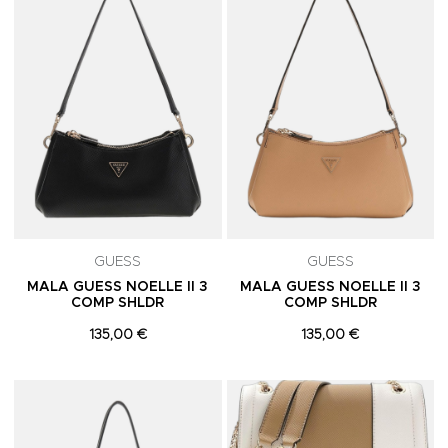
GUESS
GUESS
MALA GUESS NOELLE II 3
MALA GUESS NOELLE II 3
COMP SHLDR
COMP SHLDR
135,00 €
135,00 €
Adicionar aos Favoritos
A