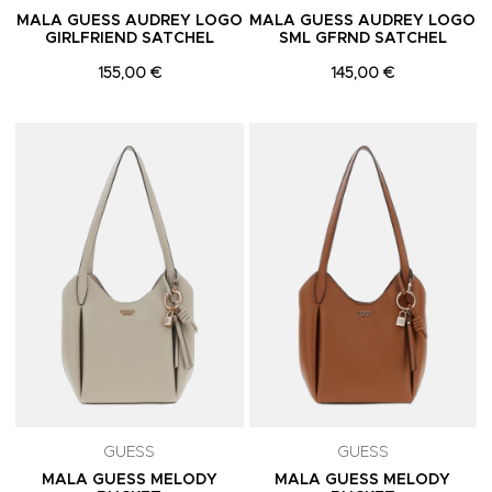
MALA GUESS AUDREY LOGO
MALA GUESS AUDREY LOGO
GIRLFRIEND SATCHEL
SML GFRND SATCHEL
155,00 €
145,00 €
Adicionar aos Favoritos
A
GUESS
GUESS
MALA GUESS MELODY
MALA GUESS MELODY