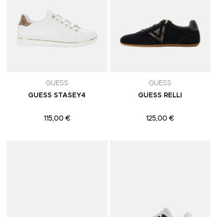
GUESS
GUESS
GUESS STASEY4
GUESS RELLI
115,00 €
125,00 €
Adicionar aos Favoritos
A