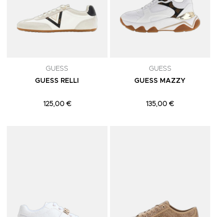
GUESS
GUESS
GUESS RELLI
GUESS MAZZY
125,00 €
135,00 €
Adicionar aos Favoritos
A