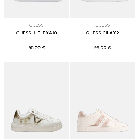
GUESS
GUESS
GUESS JJELEXA10
GUESS GILAX2
95,00 €
95,00 €
Adicionar aos Favoritos
A