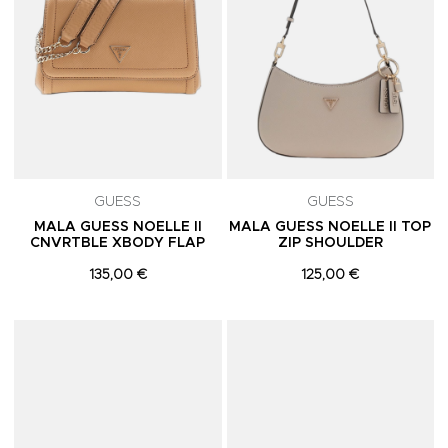
GUESS
GUESS
MALA GUESS NOELLE II
MALA GUESS NOELLE II TOP
CNVRTBLE XBODY FLAP
ZIP SHOULDER
135,00 €
125,00 €
Adicionar aos Favoritos
A