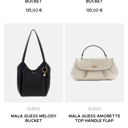
BUCKET
BUCKET
135,00 €
135,00 €
Adicionar aos Favoritos
A
GUESS
GUESS
MALA GUESS MELODY
MALA GUESS AMORETTE
BUCKET
TOP HANDLE FLAP