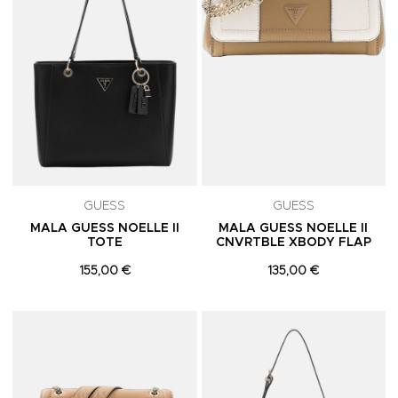
GUESS
GUESS
MALA GUESS NOELLE II
MALA GUESS NOELLE II
TOTE
CNVRTBLE XBODY FLAP
155,00 €
135,00 €
Adicionar aos Favoritos
A