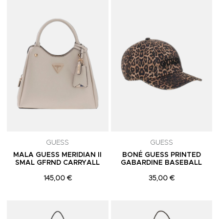
Adicionar aos Favoritos
A
GUESS
GUESS
MALA GUESS MERIDIAN II
BONÉ GUESS PRINTED
SMAL GFRND CARRYALL
GABARDINE BASEBALL
145,00 €
35,00 €
Adicionar aos Favoritos
A