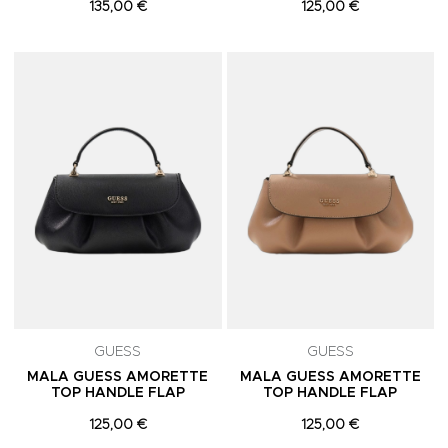
135,00 €
125,00 €
Adicionar aos Favoritos
A
GUESS
GUESS
MALA GUESS AMORETTE
MALA GUESS AMORETTE
TOP HANDLE FLAP
TOP HANDLE FLAP
125,00 €
125,00 €