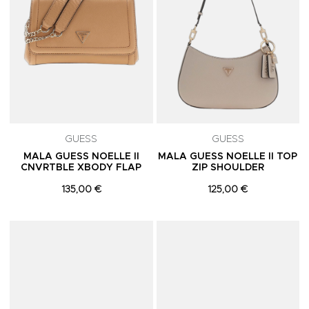
GUESS
GUESS
MALA GUESS NOELLE II
MALA GUESS NOELLE II TOP
CNVRTBLE XBODY FLAP
ZIP SHOULDER
135,00 €
125,00 €
Adicionar aos Favoritos
A