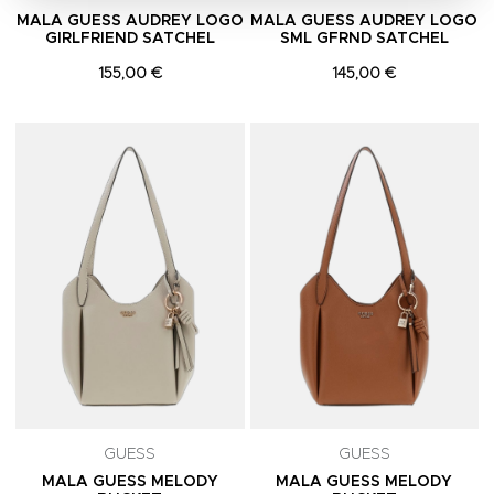
MALA GUESS AUDREY LOGO
MALA GUESS AUDREY LOGO
GIRLFRIEND SATCHEL
SML GFRND SATCHEL
155,00 €
145,00 €
Adicionar aos Favoritos
A
GUESS
GUESS
MALA GUESS MELODY
MALA GUESS MELODY