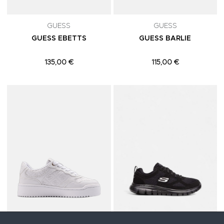
GUESS
GUESS
GUESS EBETTS
GUESS BARLIE
135,00 €
115,00 €
Adicionar aos Favoritos
A