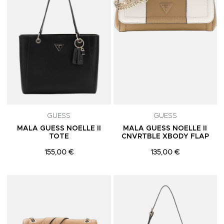
GUESS
GUESS
MALA GUESS NOELLE II
MALA GUESS NOELLE II
TOTE
CNVRTBLE XBODY FLAP
155,00 €
135,00 €
Adicionar aos Favoritos
A