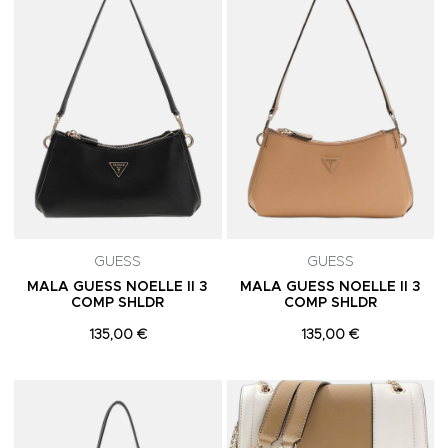
GUESS
GUESS
MALA GUESS NOELLE II 3
MALA GUESS NOELLE II 3
COMP SHLDR
COMP SHLDR
135,00 €
135,00 €
Adicionar aos Favoritos
A