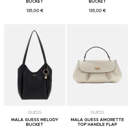
BUCKET
BUCKET
135,00 €
135,00 €
Adicionar aos Favoritos
A
GUESS
GUESS
MALA GUESS MELODY
MALA GUESS AMORETTE
BUCKET
TOP HANDLE FLAP