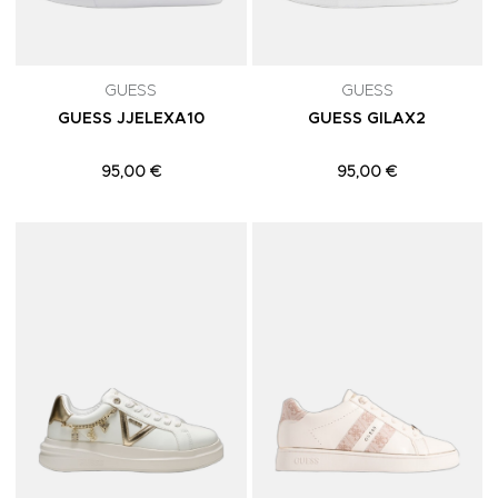
GUESS
GUESS
GUESS JJELEXA10
GUESS GILAX2
95,00 €
95,00 €
Adicionar aos Favoritos
A