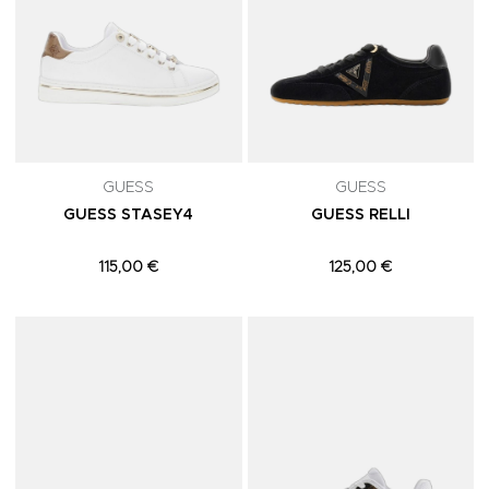
GUESS
GUESS
GUESS STASEY4
GUESS RELLI
115,00 €
125,00 €
Adicionar aos Favoritos
A