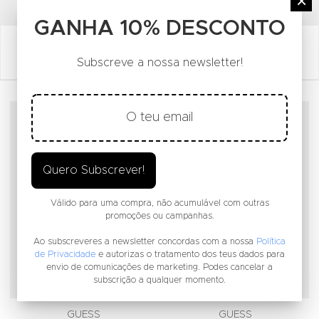
FACEBOOK SOCIAL LINK
INSTAGRAM SOCIAL LINK
YOUTUBE SOCIAL LINK
×
GANHA 10% DESCONTO
Subscreve a nossa newsletter!
Adicionar aos Favoritos
A
Quero Subscrever!
Válido para uma compra, não acumulável com outras
promoções ou campanhas.
Ao subscreveres a newsletter concordas com a nossa
Política
de Privacidade
e autorizas o tratamento dos teus dados para
envio de comunicações de marketing. Podes cancelar a
subscrição a qualquer momento.
GUESS
GUESS