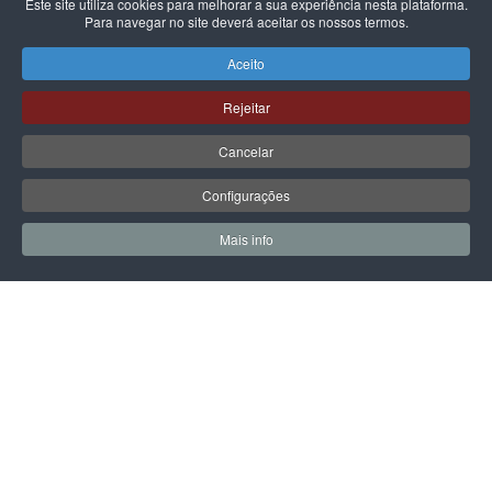
Este site utiliza cookies para melhorar a sua experiência nesta plataforma.
Para navegar no site deverá aceitar os nossos termos.
GUESS
SKECHERS
GUESS MIRAM6
SKECHERS BURNS AGOURA
Aceito
BLACK
105,00 €
59,99 €
Rejeitar
Cancelar
Configurações
PÁGINA SEGUINTE
Mais info
0
0
Meus Favoritos
Carrin
LPOINT GROUP