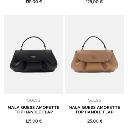
135,00 €
125,00 €
Adicionar aos Favoritos
A
GUESS
GUESS
MALA GUESS AMORETTE
MALA GUESS AMORETTE
TOP HANDLE FLAP
TOP HANDLE FLAP
125,00 €
125,00 €