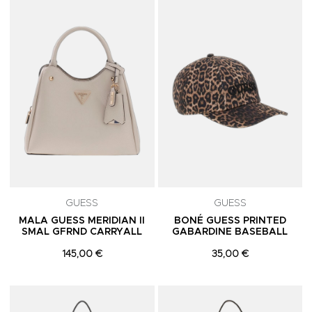
Adicionar aos Favoritos
A
GUESS
GUESS
MALA GUESS MERIDIAN II
BONÉ GUESS PRINTED
SMAL GFRND CARRYALL
GABARDINE BASEBALL
145,00 €
35,00 €
Adicionar aos Favoritos
A