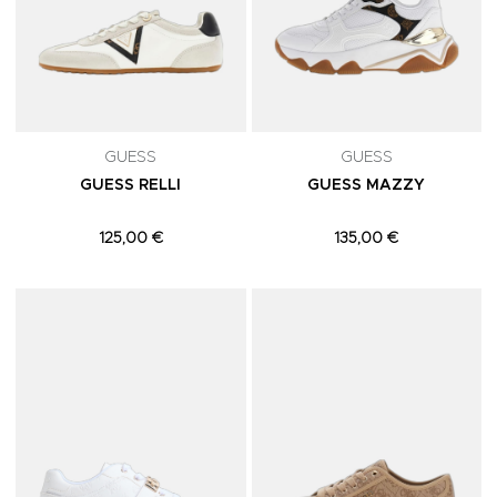
GUESS
GUESS
GUESS RELLI
GUESS MAZZY
125,00 €
135,00 €
Adicionar aos Favoritos
A