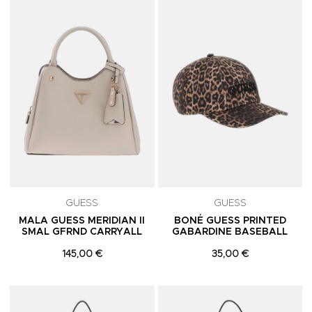
Adicionar aos Favoritos
A
GUESS
GUESS
MALA GUESS MERIDIAN II
BONÉ GUESS PRINTED
SMAL GFRND CARRYALL
GABARDINE BASEBALL
145,00 €
35,00 €
Adicionar aos Favoritos
A