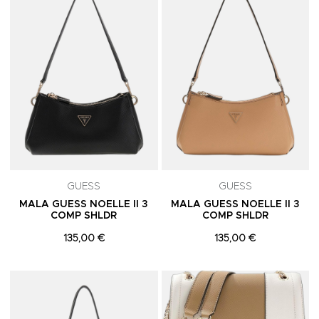
GUESS
GUESS
MALA GUESS NOELLE II 3
MALA GUESS NOELLE II 3
COMP SHLDR
COMP SHLDR
135,00 €
135,00 €
Adicionar aos Favoritos
A