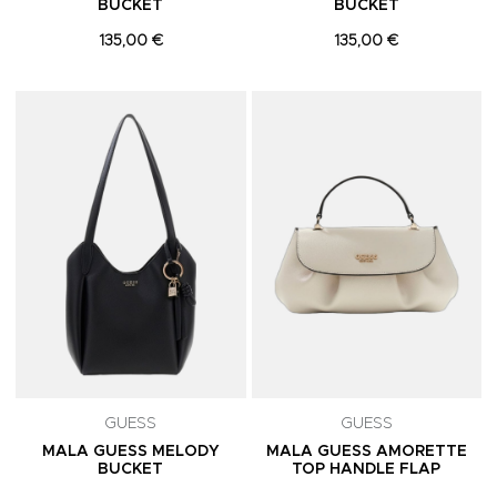
BUCKET
BUCKET
135,00 €
135,00 €
Adicionar aos Favoritos
A
GUESS
GUESS
MALA GUESS MELODY
MALA GUESS AMORETTE
BUCKET
TOP HANDLE FLAP