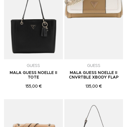
GUESS
GUESS
MALA GUESS NOELLE II
MALA GUESS NOELLE II
TOTE
CNVRTBLE XBODY FLAP
155,00 €
135,00 €
Adicionar aos Favoritos
A