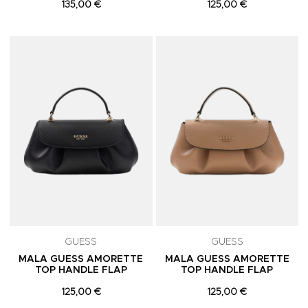
135,00 €
125,00 €
Adicionar aos Favoritos
A
GUESS
GUESS
MALA GUESS AMORETTE
MALA GUESS AMORETTE
TOP HANDLE FLAP
TOP HANDLE FLAP
125,00 €
125,00 €