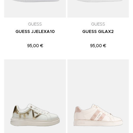
GUESS
GUESS
GUESS JJELEXA10
GUESS GILAX2
95,00 €
95,00 €
Adicionar aos Favoritos
A