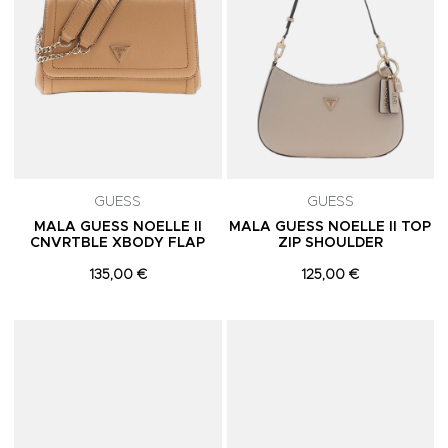
GUESS
GUESS
MALA GUESS NOELLE II
MALA GUESS NOELLE II TOP
CNVRTBLE XBODY FLAP
ZIP SHOULDER
135,00 €
125,00 €
Adicionar aos Favoritos
A