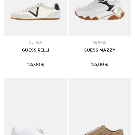
GUESS
GUESS
GUESS RELLI
GUESS MAZZY
125,00 €
135,00 €
Adicionar aos Favoritos
A