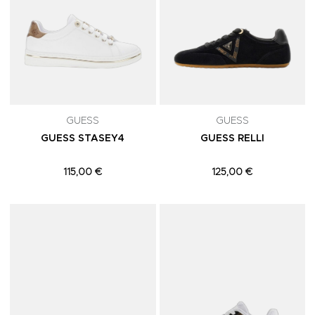
GUESS
GUESS
GUESS STASEY4
GUESS RELLI
115,00 €
125,00 €
Adicionar aos Favoritos
A