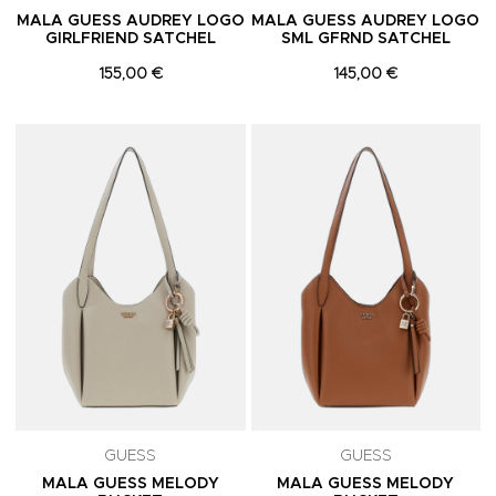
MALA GUESS AUDREY LOGO
MALA GUESS AUDREY LOGO
GIRLFRIEND SATCHEL
SML GFRND SATCHEL
155,00 €
145,00 €
Adicionar aos Favoritos
A
GUESS
GUESS
MALA GUESS MELODY
MALA GUESS MELODY