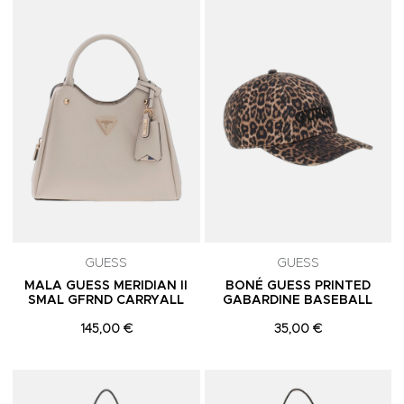
Adicionar aos Favoritos
A
GUESS
GUESS
MALA GUESS MERIDIAN II
BONÉ GUESS PRINTED
SMAL GFRND CARRYALL
GABARDINE BASEBALL
145,00 €
35,00 €
Adicionar aos Favoritos
A