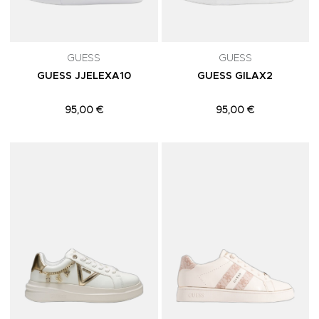
GUESS
GUESS
GUESS JJELEXA10
GUESS GILAX2
95,00 €
95,00 €
Adicionar aos Favoritos
A