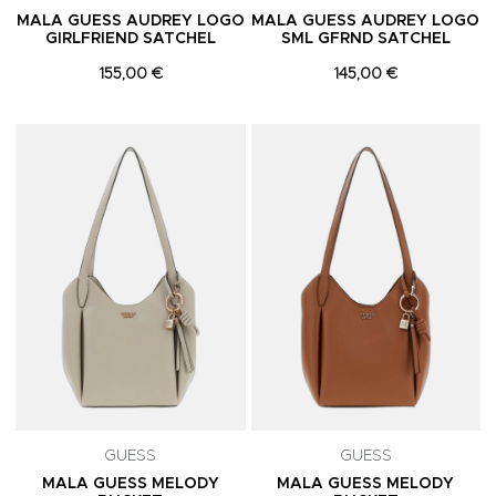
MALA GUESS AUDREY LOGO
MALA GUESS AUDREY LOGO
GIRLFRIEND SATCHEL
SML GFRND SATCHEL
155,00 €
145,00 €
Adicionar aos Favoritos
A
GUESS
GUESS
MALA GUESS MELODY
MALA GUESS MELODY