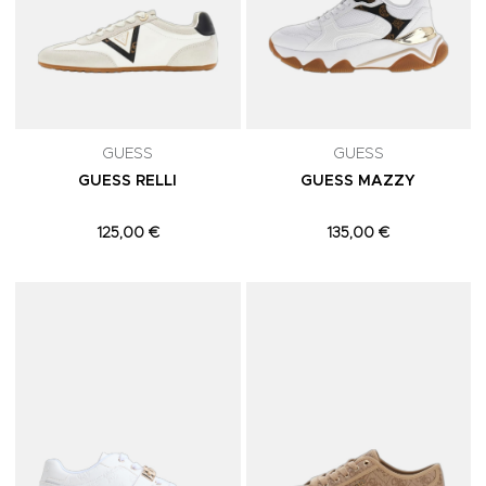
GUESS
GUESS
GUESS RELLI
GUESS MAZZY
125,00 €
135,00 €
Adicionar aos Favoritos
A