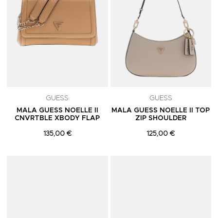
GUESS
GUESS
MALA GUESS NOELLE II
MALA GUESS NOELLE II TOP
CNVRTBLE XBODY FLAP
ZIP SHOULDER
135,00 €
125,00 €
Adicionar aos Favoritos
A