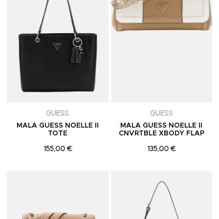
GUESS
GUESS
MALA GUESS NOELLE II
MALA GUESS NOELLE II
TOTE
CNVRTBLE XBODY FLAP
155,00 €
135,00 €
Adicionar aos Favoritos
A