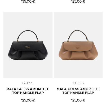
135,00 €
125,00 €
Adicionar aos Favoritos
A
GUESS
GUESS
MALA GUESS AMORETTE
MALA GUESS AMORETTE
TOP HANDLE FLAP
TOP HANDLE FLAP
125,00 €
125,00 €