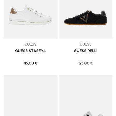
GUESS
GUESS
GUESS STASEY4
GUESS RELLI
115,00 €
125,00 €
Adicionar aos Favoritos
A