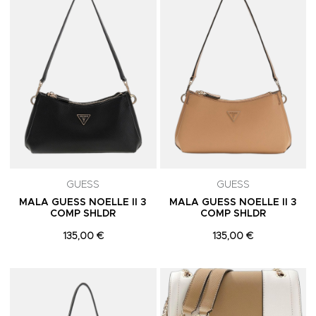
GUESS
GUESS
MALA GUESS NOELLE II 3
MALA GUESS NOELLE II 3
COMP SHLDR
COMP SHLDR
135,00 €
135,00 €
Adicionar aos Favoritos
A