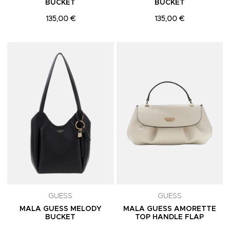
BUCKET
BUCKET
135,00 €
135,00 €
Adicionar aos Favoritos
A
GUESS
GUESS
MALA GUESS MELODY
MALA GUESS AMORETTE
BUCKET
TOP HANDLE FLAP