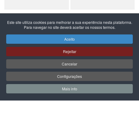
GUESS
PEPE JEANS
Este site utiliza cookies para melhorar a sua experiência nesta plataforma.
MALA GUESS LATONA
PEPE JEANS JASON BRAND
Para navegar no site deverá aceitar os nossos termos.
CARRY ON LARGE TOTE
Aceito
180,00 €
79,90 €
Rejeitar
Cancelar
PÁGINA SEGUINTE
Configurações
Mais info
0
0
Meus Favoritos
Carrin
LPOINT GROUP