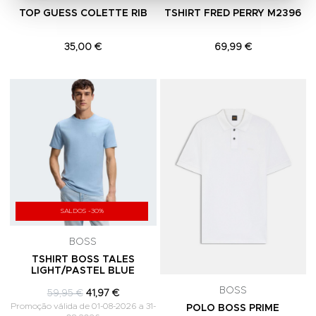
TOP GUESS COLETTE RIB
TSHIRT FRED PERRY M2396
35,00 €
69,99 €
Adicionar aos Favoritos
A
SALDOS -30%
BOSS
TSHIRT BOSS TALES
LIGHT/PASTEL BLUE
BOSS
59,95 €
41,97 €
Promoção válida de 01-08-2026 a 31-
POLO BOSS PRIME