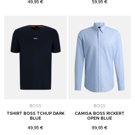
49,95 €
59,95 €
Adicionar aos Favoritos
A
BOSS
BOSS
TSHIRT BOSS TCHUP DARK
CAMISA BOSS RICKERT
BLUE
OPEN BLUE
49,95 €
99,95 €