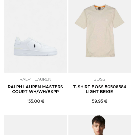
RALPH LAUREN
BOSS
RALPH LAUREN MASTERS
T-SHIRT BOSS 50508584
COURT WH/WH/BKPP
LIGHT BEIGE
155,00 €
59,95 €
Adicionar aos Favoritos
A