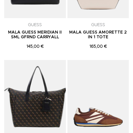
GUESS
GUESS
MALA GUESS MERIDIAN II
MALA GUESS AMORETTE 2
SML GFRND CARRYALL
IN 1 TOTE
145,00 €
165,00 €
Adicionar aos Favoritos
A