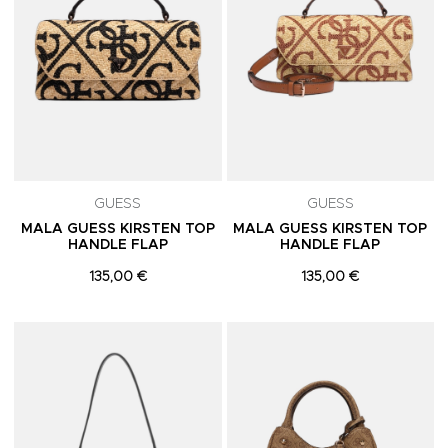
GUESS
GUESS
MALA GUESS KIRSTEN TOP
MALA GUESS KIRSTEN TOP
HANDLE FLAP
HANDLE FLAP
135,00 €
135,00 €
Adicionar aos Favoritos
A