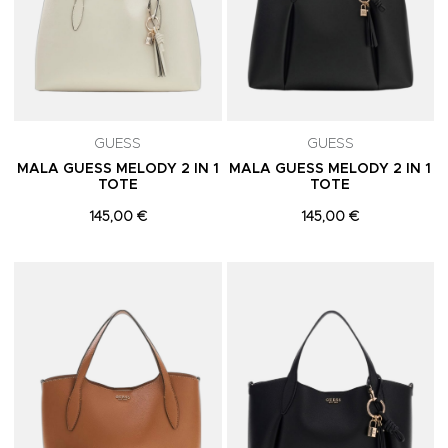
GUESS
GUESS
MALA GUESS MELODY 2 IN 1
MALA GUESS MELODY 2 IN 1
TOTE
TOTE
145,00 €
145,00 €
Adicionar aos Favoritos
A