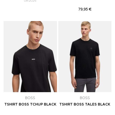
08-2026
79,95 €
Adicionar aos Favoritos
A
BOSS
BOSS
TSHIRT BOSS TCHUP BLACK
TSHIRT BOSS TALES BLACK