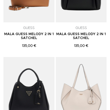
GUESS
GUESS
MALA GUESS MELODY 2 IN 1
MALA GUESS MELODY 2 IN 1
SATCHEL
SATCHEL
135,00 €
135,00 €
Adicionar aos Favoritos
A