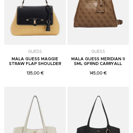
GUESS
GUESS
MALA GUESS MAGGIE
MALA GUESS MERIDIAN II
STRAW FLAP SHOULDER
SML GFRND CARRYALL
135,00 €
145,00 €
Adicionar aos Favoritos
A