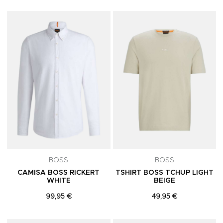
Adicionar aos Favoritos
A
BOSS
BOSS
CAMISA BOSS RICKERT
TSHIRT BOSS TCHUP LIGHT
WHITE
BEIGE
99,95 €
49,95 €