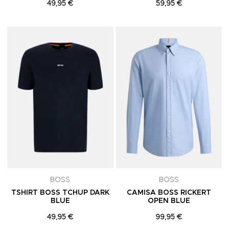
49,95 €
59,95 €
Adicionar aos Favoritos
A
BOSS
BOSS
TSHIRT BOSS TCHUP DARK
CAMISA BOSS RICKERT
BLUE
OPEN BLUE
49,95 €
99,95 €