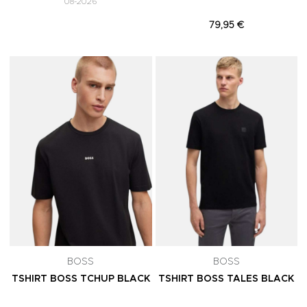
08-2026
79,95 €
Adicionar aos Favoritos
A
BOSS
BOSS
TSHIRT BOSS TCHUP BLACK
TSHIRT BOSS TALES BLACK