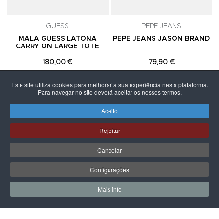
GUESS
PEPE JEANS
MALA GUESS LATONA
PEPE JEANS JASON BRAND
CARRY ON LARGE TOTE
180,00 €
79,90 €
Este site utiliza cookies para melhorar a sua experiência nesta plataforma.
Para navegar no site deverá aceitar os nossos termos.
Aceito
PÁGINA SEGUINTE
Rejeitar
Cancelar
Configurações
Mais info
0
0
Meus Favoritos
Carrin
LPOINT GROUP