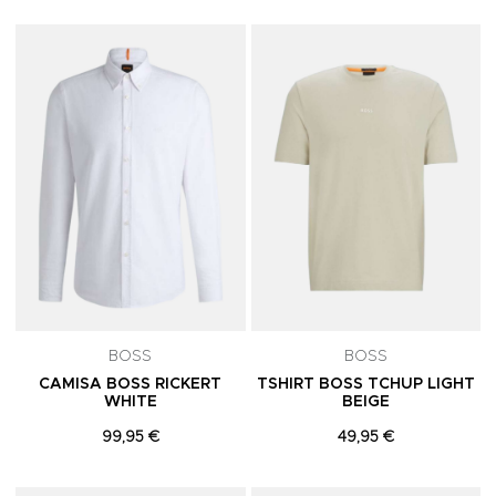
Adicionar aos Favoritos
A
BOSS
BOSS
CAMISA BOSS RICKERT
TSHIRT BOSS TCHUP LIGHT
WHITE
BEIGE
99,95 €
49,95 €