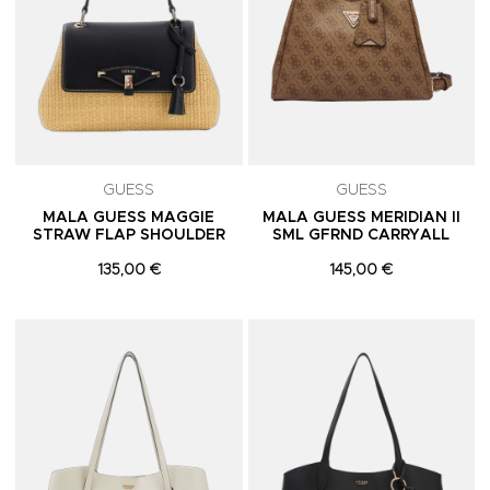
GUESS
GUESS
MALA GUESS MAGGIE
MALA GUESS MERIDIAN II
STRAW FLAP SHOULDER
SML GFRND CARRYALL
135,00 €
145,00 €
Adicionar aos Favoritos
A