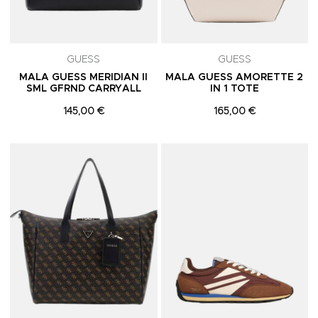
GUESS
GUESS
MALA GUESS MERIDIAN II
MALA GUESS AMORETTE 2
SML GFRND CARRYALL
IN 1 TOTE
145,00 €
165,00 €
Adicionar aos Favoritos
A