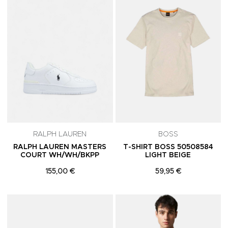
RALPH LAUREN
BOSS
RALPH LAUREN MASTERS
T-SHIRT BOSS 50508584
COURT WH/WH/BKPP
LIGHT BEIGE
155,00 €
59,95 €
Adicionar aos Favoritos
A