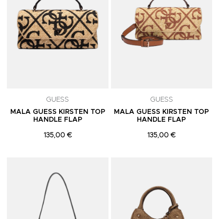
GUESS
GUESS
MALA GUESS KIRSTEN TOP
MALA GUESS KIRSTEN TOP
HANDLE FLAP
HANDLE FLAP
135,00 €
135,00 €
Adicionar aos Favoritos
A