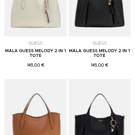
GUESS
GUESS
MALA GUESS MELODY 2 IN 1
MALA GUESS MELODY 2 IN 1
TOTE
TOTE
145,00 €
145,00 €
Adicionar aos Favoritos
A