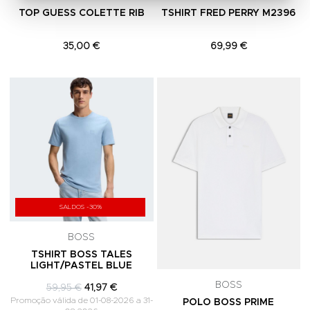
TOP GUESS COLETTE RIB
TSHIRT FRED PERRY M2396
35,00 €
69,99 €
Adicionar aos Favoritos
A
SALDOS -30%
BOSS
TSHIRT BOSS TALES
LIGHT/PASTEL BLUE
BOSS
59,95 €
41,97 €
Promoção válida de 01-08-2026 a 31-
POLO BOSS PRIME