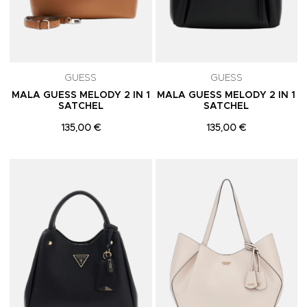
GUESS
GUESS
MALA GUESS MELODY 2 IN 1
MALA GUESS MELODY 2 IN 1
SATCHEL
SATCHEL
135,00 €
135,00 €
Adicionar aos Favoritos
A