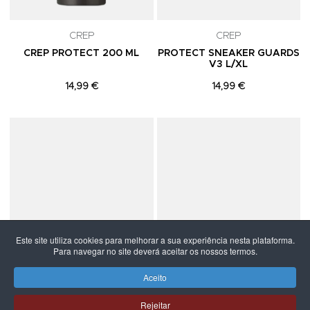
CREP
CREP
CREP PROTECT 200 ML
PROTECT SNEAKER GUARDS
V3 L/XL
14,99 €
14,99 €
Adicionar aos Favoritos
A
Este site utiliza cookies para melhorar a sua experiência nesta plataforma.
Para navegar no site deverá aceitar os nossos termos.
Aceito
SALDOS -30%
Rejeitar