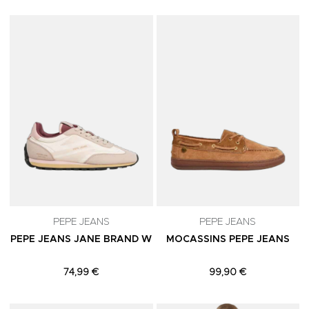
Adicionar aos Favoritos
A
PEPE JEANS
PEPE JEANS
PEPE JEANS JANE BRAND W
MOCASSINS PEPE JEANS
74,99 €
99,90 €