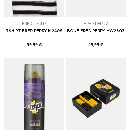
FRED PERRY
FRED PERRY
TSHIRT FRED PERRY M2409
BONÉ FRED PERRY HW2303
69,99 €
59,99 €
Adicionar aos Favoritos
A