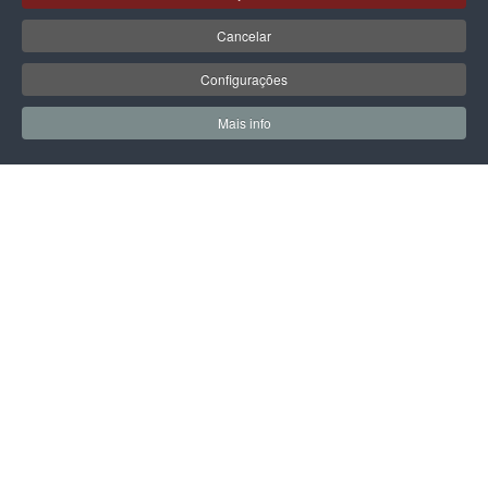
PEPE JEANS
ADIDAS PERFORMANCE
Cancelar
PEPE JEANS NOA SPORTY
ADIDAS BARREDA
Configurações
79,90 €
55,93 €
69,99 €
Mais info
Promoção válida de 01-08-2026 a 31-
0
0
08-2026
Meus Favoritos
Carrin
PÁGINA SEGUINTE
LPOINT GROUP