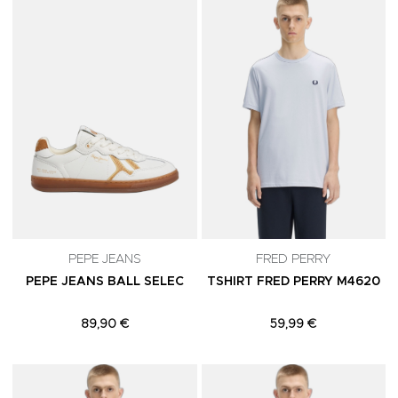
Adicionar aos Favoritos
A
PEPE JEANS
FRED PERRY
PEPE JEANS BALL SELEC
TSHIRT FRED PERRY M4620
89,90 €
59,99 €
Adicionar aos Favoritos
A