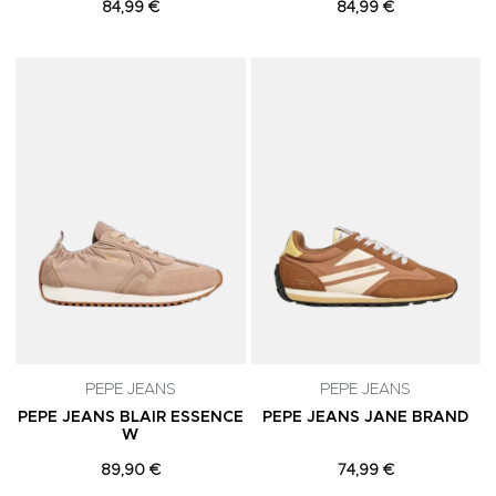
84,99 €
84,99 €
Adicionar aos Favoritos
A
PEPE JEANS
PEPE JEANS
PEPE JEANS BLAIR ESSENCE
PEPE JEANS JANE BRAND
W
89,90 €
74,99 €