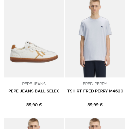
Adicionar aos Favoritos
A
PEPE JEANS
FRED PERRY
PEPE JEANS BALL SELEC
TSHIRT FRED PERRY M4620
89,90 €
59,99 €
Adicionar aos Favoritos
A