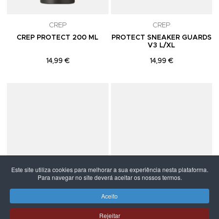
CREP
CREP
CREP PROTECT 200 ML
PROTECT SNEAKER GUARDS
V3 L/XL
14,99 €
14,99 €
Adicionar aos Favoritos
A
Este site utiliza cookies para melhorar a sua experiência nesta plataforma.
Para navegar no site deverá aceitar os nossos termos.
Aceito
SALDOS -30%
Rejeitar