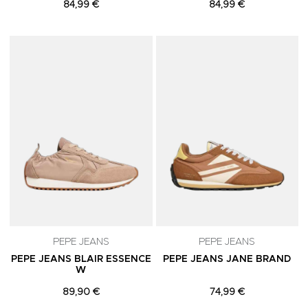
84,99 €
84,99 €
Adicionar aos Favoritos
A
PEPE JEANS
PEPE JEANS
PEPE JEANS BLAIR ESSENCE
PEPE JEANS JANE BRAND
W
89,90 €
74,99 €