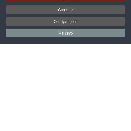
PEPE JEANS
ADIDAS PERFORMANCE
Cancelar
PEPE JEANS NOA SPORTY
ADIDAS BARREDA
Configurações
79,90 €
55,93 €
69,99 €
Mais info
Promoção válida de 01-08-2026 a 31-
0
0
08-2026
Meus Favoritos
Carrin
PÁGINA SEGUINTE
LPOINT GROUP