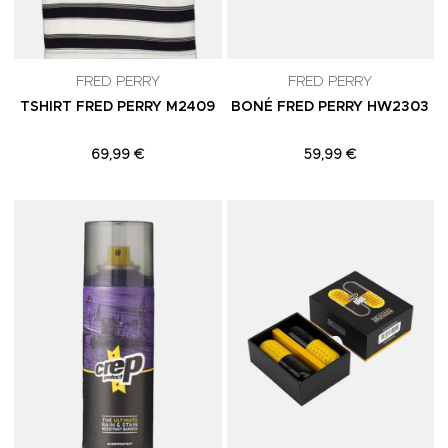
FRED PERRY
FRED PERRY
TSHIRT FRED PERRY M2409
BONÉ FRED PERRY HW2303
69,99 €
59,99 €
Adicionar aos Favoritos
A