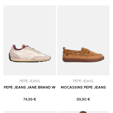
Adicionar aos Favoritos
A
PEPE JEANS
PEPE JEANS
PEPE JEANS JANE BRAND W
MOCASSINS PEPE JEANS
74,99 €
99,90 €