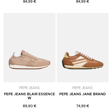
84,99 €
84,99 €
Adicionar aos Favoritos
A
PEPE JEANS
PEPE JEANS
PEPE JEANS BLAIR ESSENCE
PEPE JEANS JANE BRAND
W
89,90 €
74,99 €