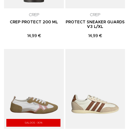
CREP
CREP
CREP PROTECT 200 ML
PROTECT SNEAKER GUARDS
V3 L/XL
14,99 €
14,99 €
Adicionar aos Favoritos
A
SALDOS -30%