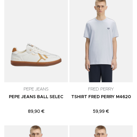
Adicionar aos Favoritos
A
PEPE JEANS
FRED PERRY
PEPE JEANS BALL SELEC
TSHIRT FRED PERRY M4620
89,90 €
59,99 €
Adicionar aos Favoritos
A