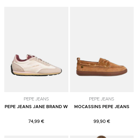
Adicionar aos Favoritos
A
PEPE JEANS
PEPE JEANS
PEPE JEANS JANE BRAND W
MOCASSINS PEPE JEANS
74,99 €
99,90 €