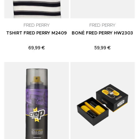
FRED PERRY
FRED PERRY
TSHIRT FRED PERRY M2409
BONÉ FRED PERRY HW2303
69,99 €
59,99 €
Adicionar aos Favoritos
A