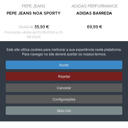
PEPE JEANS
ADIDAS PERFORMANCE
PEPE JEANS NOA SPORTY
ADIDAS BARREDA
79,90 €
55,93 €
69,99 €
Promoção válida de 01-08-2026 a 31-
08-2026
Este site utiliza cookies para melhorar a sua experiência nesta plataforma.
Para navegar no site deverá aceitar os nossos termos.
Aceito
PÁGINA SEGUINTE
Rejeitar
Cancelar
Configurações
Mais info
0
0
Meus Favoritos
Carrin
LPOINT GROUP